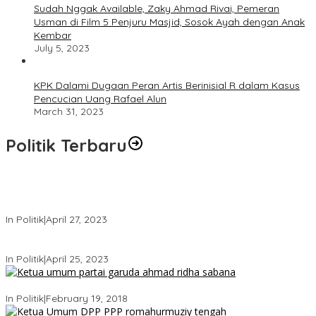
Sudah Nggak Available, Zaky Ahmad Rivai, Pemeran
Usman di Film 5 Penjuru Masjid, Sosok Ayah dengan Anak
Kembar
July 5, 2023
KPK Dalami Dugaan Peran Artis Berinisial R dalam Kasus
Pencucian Uang Rafael Alun
March 31, 2023
Politik Terbaru
Usai Keluar Dari Gerindra, Sandiaga Uno Belum Memutuskan
Kapan Merapat ke PPP
In Politik
|
April 27, 2023
Sandiaga Uno Pamit Mengundurkan Diri Dari Partai Gerindra
In Politik
|
April 25, 2023
Ini Dia Hubungan Partai Garuda dengan Gerindra
In Politik
|
February 19, 2018