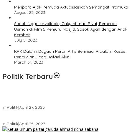
Menpora Ajak Pemuda Aktualisasikan Semangat Pramuka
August 22, 2023
Sudah Nggak Available, Zaky Ahmad Rivai, Pemeran
Usman di Film 5 Penjuru Masjid, Sosok Ayah dengan Anak
Kembar
July 5, 2023
KPK Dalami Dugaan Peran Artis Berinisial R dalam Kasus
Pencucian Uang Rafael Alun
March 31, 2023
Politik Terbaru
Usai Keluar Dari Gerindra, Sandiaga Uno Belum Memutuskan
Kapan Merapat ke PPP
In Politik
|
April 27, 2023
Sandiaga Uno Pamit Mengundurkan Diri Dari Partai Gerindra
In Politik
|
April 25, 2023