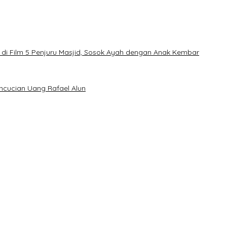
di Film 5 Penjuru Masjid, Sosok Ayah dengan Anak Kembar
encucian Uang Rafael Alun
an Merapat ke PPP