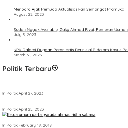
Menpora Ajak Pemuda Aktualisasikan Semangat Pramuka
August 22, 2023
Sudah Nggak Available, Zaky Ahmad Rivai, Pemeran Usman 
July 5, 2023
KPK Dalami Dugaan Peran Artis Berinisial R dalam Kasus P
March 31, 2023
Politik Terbaru
Usai Keluar Dari Gerindra, Sandiaga Uno Belum Memutuskan Kap
In Politik
|
April 27, 2023
Sandiaga Uno Pamit Mengundurkan Diri Dari Partai Gerindra
In Politik
|
April 25, 2023
Ini Dia Hubungan Partai Garuda dengan Gerindra
In Politik
|
February 19, 2018