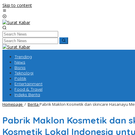
Skip to content
Trending
News
Bisnis
Teknologi
Politik
Entertainment
Food & Travel
Indeks Berita
Homepage
/
Berita
Pabrik Maklon Kosmetik dan skincare Hasanayu Me
Pabrik Maklon Kosmetik dan 
Kosmetik Lokal Indonesia unt