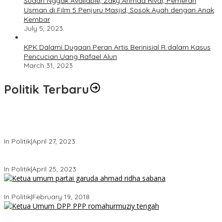
Sudah Nggak Available, Zaky Ahmad Rivai, Pemeran
Usman di Film 5 Penjuru Masjid, Sosok Ayah dengan Anak
Kembar
July 5, 2023
KPK Dalami Dugaan Peran Artis Berinisial R dalam Kasus
Pencucian Uang Rafael Alun
March 31, 2023
Politik Terbaru
Usai Keluar Dari Gerindra, Sandiaga Uno Belum Memutuskan
Kapan Merapat ke PPP
In Politik
|
April 27, 2023
Sandiaga Uno Pamit Mengundurkan Diri Dari Partai Gerindra
In Politik
|
April 25, 2023
Ini Dia Hubungan Partai Garuda dengan Gerindra
In Politik
|
February 19, 2018
Strategi PPP Menangkan Duet Ganjar dan Gus Yasin