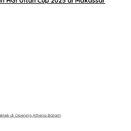
n HGI Ultah Cup 2025 di Makassar
Praktek di Opening Athena Batam