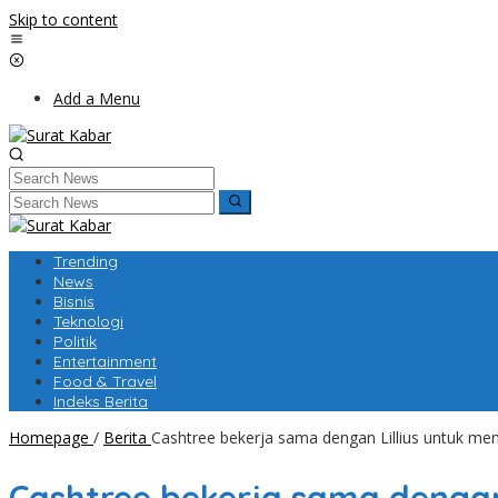
Skip to content
Add a Menu
Trending
News
Bisnis
Teknologi
Politik
Entertainment
Food & Travel
Indeks Berita
Homepage
/
Berita
Cashtree bekerja sama dengan Lillius untuk m
Cashtree bekerja sama denga