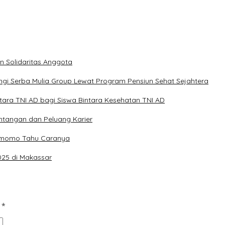
n Solidaritas Anggota
gi Serba Mulia Group Lewat Program Pensiun Sehat Sejahtera
intara TNI AD bagi Siswa Bintara Kesehatan TNI AD
antangan dan Peluang Karier
emomo Tahu Caranya
025 di Makassar
d
*