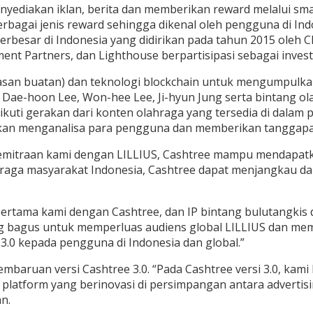
enyediakan iklan, berita dan memberikan reward melalui 
berbagai jenis reward sehingga dikenal oleh pengguna di I
erbesar di Indonesia yang didirikan pada tahun 2015 oleh C
nt Partners, dan Lighthouse berpartisipasi sebagai invest
asan buatan) dan teknologi blockchain untuk mengumpulkan 
 Dae-hoon Lee, Won-hee Lee, Ji-hyun Jung serta bintang ola
uti gerakan dari konten olahraga yang tersedia di dalam
akan menganalisa para pengguna dan memberikan tanggapan,
mitraan kami dengan LILLIUS, Cashtree mampu mendapatka
hraga masyarakat Indonesia, Cashtree dapat menjangkau 
pertama kami dengan Cashtree, dan IP bintang bulutangkis 
uang bagus untuk memperluas audiens global LILLIUS dan me
.0 kepada pengguna di Indonesia dan global.”
aruan versi Cashtree 3.0. “Pada Cashtree versi 3.0, kami
platform yang berinovasi di persimpangan antara advertisi
an.