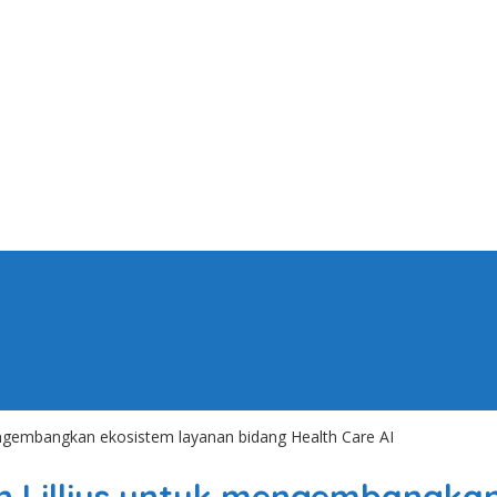
engembangkan ekosistem layanan bidang Health Care AI
n Lillius untuk mengembangkan