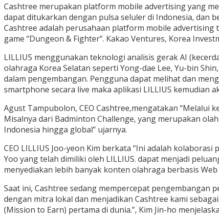
Cashtree merupakan platform mobile advertising yang m
dapat ditukarkan dengan pulsa seluler di Indonesia, dan 
Cashtree adalah perusahaan platform mobile advertising t
game “Dungeon & Fighter”. Kakao Ventures, Korea Investme
LILLIUS menggunakan teknologi analisis gerak AI (kecerd
olahraga Korea Selatan seperti Yong-dae Lee, Yu-bin Shin,
dalam pengembangan. Pengguna dapat melihat dan mengik
smartphone secara live maka aplikasi LILLIUS kemudian 
Agust Tampubolon, CEO Cashtree,mengatakan “Melalui ke
Misalnya dari Badminton Challenge, yang merupakan ola
Indonesia hingga global” ujarnya.
CEO LILLIUS Joo-yeon Kim berkata “Ini adalah kolaborasi 
Yoo yang telah dimiliki oleh LILLIUS. dapat menjadi pel
menyediakan lebih banyak konten olahraga berbasis Web 3
Saat ini, Cashtree sedang mempercepat pengembangan pemb
dengan mitra lokal dan menjadikan Cashtree kami sebagai 
(Mission to Earn) pertama di dunia.”, Kim Jin-ho menjelask