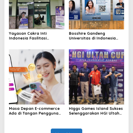
Yayasan Cakra Inti
Bosshire Gandeng
Indonesia Fasilitasi
Universitas di Indonesia
Pendidikan Tinggi Bintara
untuk Edukasi Tantangan
TNI AD bagi Siswa Bintara
dan Peluang Karier
Kesehatan TNI AD
Masa Depan E-commerce
Higgs Games Island Sukses
Ada di Tangan Pengguna
Selenggarakan HGI Ultah
dan Lemomo Tahu Caranya
Cup 2025 di Makassar