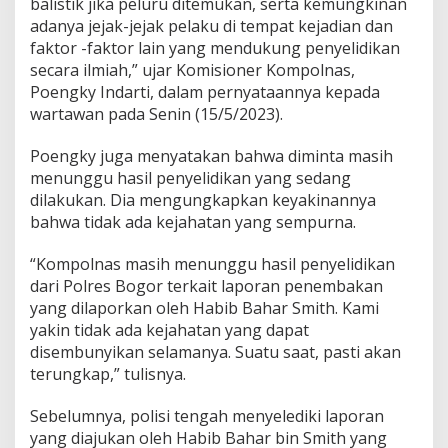
balistik jika peluru ditemukan, serta kemungkinan
e
adanya jejak-jejak pelaku di tempat kejadian dan
n
e
faktor -faktor lain yang mendukung penyelidikan
m
secara ilmiah,” ujar Komisioner Kompolnas,
b
Poengky Indarti, dalam pernyataannya kepada
a
wartawan pada Senin (15/5/2023).
k
a
n
Poengky juga menyatakan bahwa diminta masih
P
menunggu hasil penyelidikan yang sedang
a
dilakukan.
Dia mengungkapkan keyakinannya
d
bahwa tidak ada kejahatan yang sempurna.
a
D
i
“Kompolnas masih menunggu hasil penyelidikan
r
dari Polres Bogor terkait laporan penembakan
i
yang dilaporkan oleh Habib Bahar Smith. Kami
n
yakin tidak ada kejahatan yang dapat
y
disembunyikan selamanya. Suatu saat, pasti akan
a
terungkap,” tulisnya.
Sebelumnya, polisi tengah menyelediki laporan
yang diajukan oleh Habib Bahar bin Smith yang