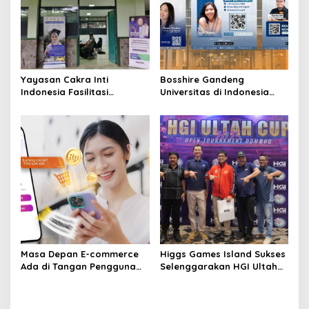
Yayasan Cakra Inti
Bosshire Gandeng
Indonesia Fasilitasi
Universitas di Indonesia
Pendidikan Tinggi Bintara
untuk Edukasi Tantangan
TNI AD bagi Siswa Bintara
dan Peluang Karier
Kesehatan TNI AD
Masa Depan E-commerce
Higgs Games Island Sukses
Ada di Tangan Pengguna
Selenggarakan HGI Ultah
dan Lemomo Tahu Caranya
Cup 2025 di Makassar