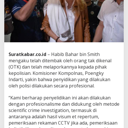
L
a
p
o
r
k
a
n
O
T
K
Suratkabar.co.id
– Habib Bahar bin Smith
y
mengaku telah ditembak oleh orang tak dikenal
a
(OTK) dan telah melaporkannya kepada pihak
n
kepolisian.
Komisioner Kompolnas, Poengky
g
Indarti, yakin bahwa penyidikan yang dilakukan
m
e
oleh polisi dilakukan secara profesional.
l
a
“Kami berharap penyelidikan ini akan dilakukan
k
dengan profesionalisme dan didukung oleh metode
u
scientific crime investigation, termasuk di
k
a
antaranya adalah hasil visum et repertum,
n
pemeriksaan rekaman CCTV jika ada, pemeriksaan
P