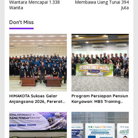
s
Wiantara Mencapai 1.338
Membawa Uang Tunai 394
Wanita
Juta
t
n
Don't Miss
a
v
i
g
a
t
i
o
HIMAKOTA Sukses Gelar
Program Persiapan Pensiun
n
Anjangsana 2026, Pererat
Karyawan: MBS Training
Relasi dan Solidaritas
Dampingi Serba Mulia
Anggota
Group Lewat Program
Pensiun Sehat Sejahtera