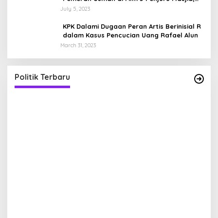
Sosok Ayah dengan Anak Kembar
July 5, 2023
KPK Dalami Dugaan Peran Artis Berinisial R
dalam Kasus Pencucian Uang Rafael Alun
March 31, 2023
Sandiaga Uno Pamit Mengundurkan Diri Dari
Partai Gerindra
In Politik
|
April 25, 2023
Politik Terbaru