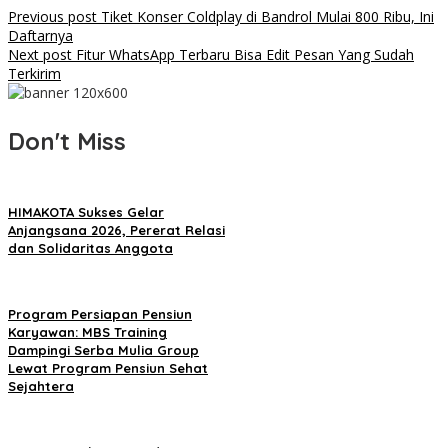
Previous post
Tiket Konser Coldplay di Bandrol Mulai 800 Ribu, Ini
Daftarnya
Next post
Fitur WhatsApp Terbaru Bisa Edit Pesan Yang Sudah
Terkirim
Don't Miss
HIMAKOTA Sukses Gelar
Anjangsana 2026, Pererat Relasi
dan Solidaritas Anggota
Program Persiapan Pensiun
Karyawan: MBS Training
Dampingi Serba Mulia Group
Lewat Program Pensiun Sehat
Sejahtera