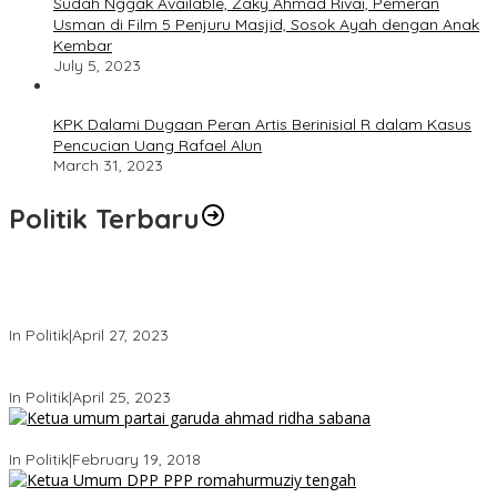
Sudah Nggak Available, Zaky Ahmad Rivai, Pemeran
Usman di Film 5 Penjuru Masjid, Sosok Ayah dengan Anak
Kembar
July 5, 2023
KPK Dalami Dugaan Peran Artis Berinisial R dalam Kasus
Pencucian Uang Rafael Alun
March 31, 2023
Politik Terbaru
Usai Keluar Dari Gerindra, Sandiaga Uno Belum Memutuskan
Kapan Merapat ke PPP
In Politik
|
April 27, 2023
Sandiaga Uno Pamit Mengundurkan Diri Dari Partai Gerindra
In Politik
|
April 25, 2023
Ini Dia Hubungan Partai Garuda dengan Gerindra
In Politik
|
February 19, 2018