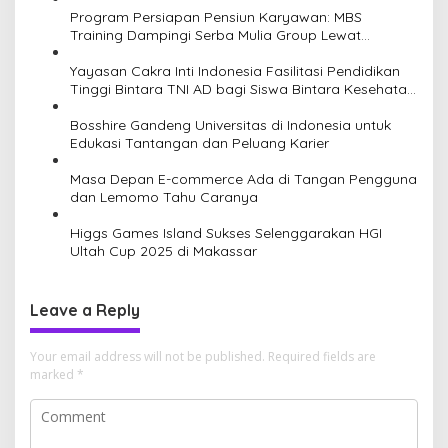
g
Program Persiapan Pensiun Karyawan: MBS
a
Training Dampingi Serba Mulia Group Lewat
Program Pensiun Sehat Sejahtera
t
Yayasan Cakra Inti Indonesia Fasilitasi Pendidikan
i
Tinggi Bintara TNI AD bagi Siswa Bintara Kesehatan
TNI AD
o
Bosshire Gandeng Universitas di Indonesia untuk
n
Edukasi Tantangan dan Peluang Karier
Masa Depan E-commerce Ada di Tangan Pengguna
dan Lemomo Tahu Caranya
Higgs Games Island Sukses Selenggarakan HGI
Ultah Cup 2025 di Makassar
Leave a Reply
Your email address will not be published.
Required fields are
marked
*