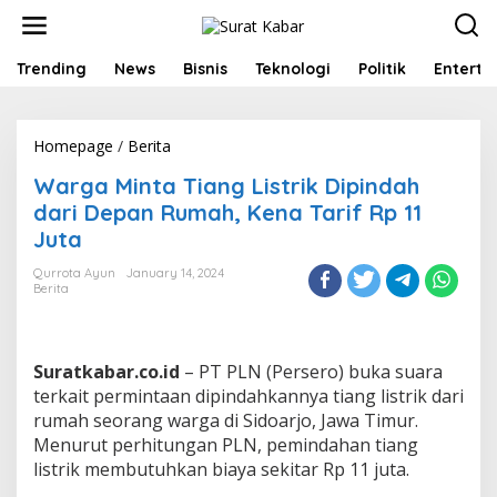
S
k
i
p
Trending
News
Bisnis
Teknologi
Politik
Enterta
t
o
c
Homepage
/
Berita
W
o
a
n
Warga Minta Tiang Listrik Dipindah
r
t
g
e
dari Depan Rumah, Kena Tarif Rp 11
a
n
Juta
M
t
i
Qurrota Ayun
January 14, 2024
n
Berita
t
a
T
i
Suratkabar.co.id
– PT PLN (Persero) buka suara
a
terkait permintaan dipindahkannya tiang listrik dari
n
rumah seorang warga di Sidoarjo, Jawa Timur.
g
Menurut perhitungan PLN, pemindahan tiang
L
i
listrik membutuhkan biaya sekitar Rp 11 juta.
s