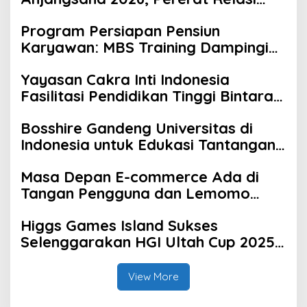
dan Solidaritas Anggota
Program Persiapan Pensiun
Karyawan: MBS Training Dampingi
Serba Mulia Group Lewat Program
Yayasan Cakra Inti Indonesia
Pensiun Sehat Sejahtera
Fasilitasi Pendidikan Tinggi Bintara
TNI AD bagi Siswa Bintara
Bosshire Gandeng Universitas di
Kesehatan TNI AD
Indonesia untuk Edukasi Tantangan
dan Peluang Karier
Masa Depan E-commerce Ada di
Tangan Pengguna dan Lemomo
Tahu Caranya
Higgs Games Island Sukses
Selenggarakan HGI Ultah Cup 2025
di Makassar
View More