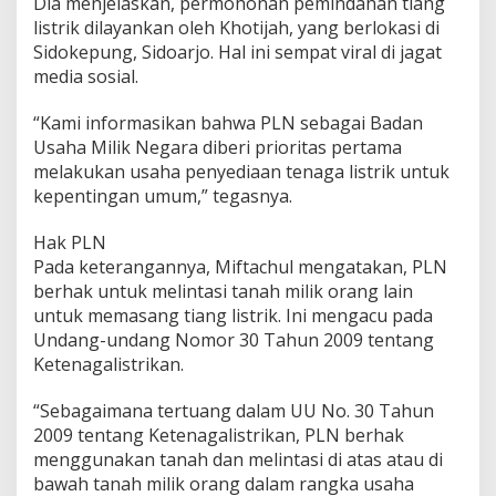
Dia menjelaskan, permohonan pemindahan tiang
h
listrik dilayankan oleh Khotijah, yang berlokasi di
,
Sidokepung, Sidoarjo. Hal ini sempat viral di jagat
K
e
media sosial.
n
a
“Kami informasikan bahwa PLN sebagai Badan
T
Usaha Milik Negara diberi prioritas pertama
a
melakukan usaha penyediaan tenaga listrik untuk
r
i
kepentingan umum,” tegasnya.
f
R
Hak PLN
p
Pada keterangannya, Miftachul mengatakan, PLN
1
berhak untuk melintasi tanah milik orang lain
1
J
untuk memasang tiang listrik. Ini mengacu pada
u
Undang-undang Nomor 30 Tahun 2009 tentang
t
Ketenagalistrikan.
a
“Sebagaimana tertuang dalam UU No. 30 Tahun
2009 tentang Ketenagalistrikan, PLN berhak
menggunakan tanah dan melintasi di atas atau di
bawah tanah milik orang dalam rangka usaha