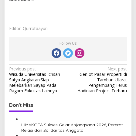
Editor: Qurrotaayun
Follow Us
P
Previous post
Next post
Wisuda Universitas Ichsan
Genjot Pasar Properti di
o
Satya Angkatan:Siap
Tambun Utara,
s
Melebarkan Sayap Pada
Pengembang Terus
Ragam Fakultas Lainnya
Hadirkan Project Terbaru
t
n
Don't Miss
a
v
HIMAKOTA Sukses Gelar Anjangsana 2026, Pererat
i
Relasi dan Solidaritas Anggota