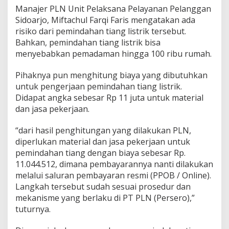
t
Manajer PLN Unit Pelaksana Pelayanan Pelanggan
r
Sidoarjo, Miftachul Farqi Faris mengatakan ada
i
risiko dari pemindahan tiang listrik tersebut.
k
D
Bahkan, pemindahan tiang listrik bisa
i
menyebabkan pemadaman hingga 100 ribu rumah.
p
i
Pihaknya pun menghitung biaya yang dibutuhkan
n
untuk pengerjaan pemindahan tiang listrik.
d
a
Didapat angka sebesar Rp 11 juta untuk material
h
dan jasa pekerjaan.
d
a
“dari hasil penghitungan yang dilakukan PLN,
r
diperlukan material dan jasa pekerjaan untuk
i
D
pemindahan tiang dengan biaya sebesar Rp.
e
11.044.512, dimana pembayarannya nanti dilakukan
p
melalui saluran pembayaran resmi (PPOB / Online).
a
Langkah tersebut sudah sesuai prosedur dan
n
mekanisme yang berlaku di PT PLN (Persero),”
R
u
tuturnya.
m
a