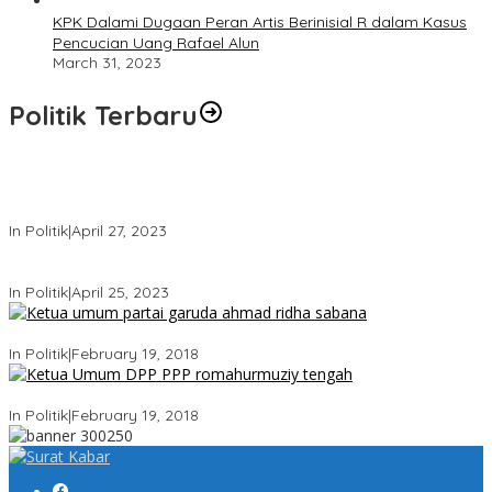
KPK Dalami Dugaan Peran Artis Berinisial R dalam Kasus
Pencucian Uang Rafael Alun
March 31, 2023
Politik Terbaru
Usai Keluar Dari Gerindra, Sandiaga Uno Belum Memutuskan
Kapan Merapat ke PPP
In Politik
|
April 27, 2023
Sandiaga Uno Pamit Mengundurkan Diri Dari Partai Gerindra
In Politik
|
April 25, 2023
Ini Dia Hubungan Partai Garuda dengan Gerindra
In Politik
|
February 19, 2018
Strategi PPP Menangkan Duet Ganjar dan Gus Yasin
In Politik
|
February 19, 2018