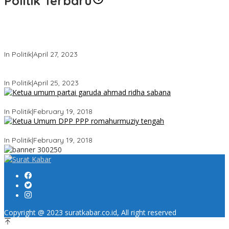
Politik Terbaru
Usai Keluar Dari Gerindra, Sandiaga Uno Belum Memutuskan
Kapan Merapat ke PPP
In Politik
|
April 27, 2023
Sandiaga Uno Pamit Mengundurkan Diri Dari Partai Gerindra
In Politik
|
April 25, 2023
Ini Dia Hubungan Partai Garuda dengan Gerindra
In Politik
|
February 19, 2018
Strategi PPP Menangkan Duet Ganjar dan Gus Yasin
In Politik
|
February 19, 2018
Copyright @ 2023 suratkabar.co.id, All right reserved