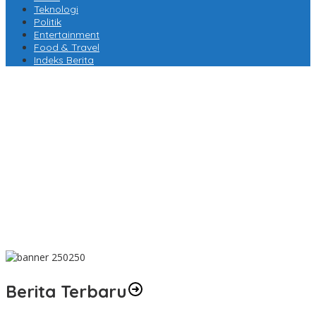
Teknologi
Politik
Entertainment
Food & Travel
Indeks Berita
AMPLIFEST 2026 Hubungkan Pelaku Usaha untuk Mewujudkan
Kolaborasi Nyata
MK Putuskan Program MBG Tetap Berjalan, Pendanaan Tak
Boleh Kurangi Anggaran Pendidikan
Perayaan Sanxingdui-Jinsha Hadir Bersamaan, Menegaskan
Keagungan Peradaban Perunggu Tiongkok Kuno
Banyuwangi Undang Wisatawan Menjelajah Lebih dari Kawah
Ijen
Berita Terbaru