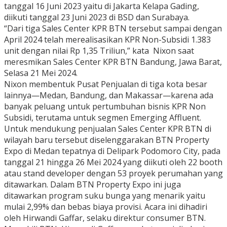
tanggal 16 Juni 2023 yaitu di Jakarta Kelapa Gading,
diikuti tanggal 23 Juni 2023 di BSD dan Surabaya.
“Dari tiga Sales Center KPR BTN tersebut sampai dengan
April 2024 telah merealisasikan KPR Non-Subsidi 1.383
unit dengan nilai Rp 1,35 Triliun,” kata Nixon saat
meresmikan Sales Center KPR BTN Bandung, Jawa Barat,
Selasa 21 Mei 2024.
Nixon membentuk Pusat Penjualan di tiga kota besar
lainnya—Medan, Bandung, dan Makassar—karena ada
banyak peluang untuk pertumbuhan bisnis KPR Non
Subsidi, terutama untuk segmen Emerging Affluent.
Untuk mendukung penjualan Sales Center KPR BTN di
wilayah baru tersebut diselenggarakan BTN Property
Expo di Medan tepatnya di Delipark Podomoro City, pada
tanggal 21 hingga 26 Mei 2024 yang diikuti oleh 22 booth
atau stand developer dengan 53 proyek perumahan yang
ditawarkan. Dalam BTN Property Expo ini juga
ditawarkan program suku bunga yang menarik yaitu
mulai 2,99% dan bebas biaya provisi. Acara ini dihadiri
oleh Hirwandi Gaffar, selaku direktur consumer BTN.