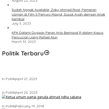
August 22, 2023
Sudah Nggak Available, Zaky Ahmad Rivai, Pemeran
Usman di Film 5 Penjuru Masjid, Sosok Ayah dengan Anak
Kembar
July 5, 2023
KPK Dalami Dugaan Peran Artis Berinisial R dalam Kasus
Pencucian Uang Rafael Alun
March 31, 2023
Politik Terbaru
Usai Keluar Dari Gerindra, Sandiaga Uno Belum Memutuskan
Kapan Merapat ke PPP
In Politik
|
April 27, 2023
Sandiaga Uno Pamit Mengundurkan Diri Dari Partai Gerindra
In Politik
|
April 25, 2023
Ini Dia Hubungan Partai Garuda dengan Gerindra
In Politik
|
February 19, 2018