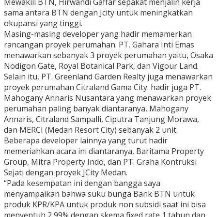
Mewakili BTN, Hirwandi Gaffar sepakat menjalin kerja
sama antara BTN dengan Jcity untuk meningkatkan
okupansi yang tinggi.
Masing-masing developer yang hadir memamerkan
rancangan proyek perumahan. PT. Gahara Inti Emas
menawarkan sebanyak 3 proyek perumahan yaitu, Osaka
Nodigon Gate, Royal Botanical Park, dan Vigour Land.
Selain itu, PT. Greenland Garden Realty juga menawarkan
proyek perumahan Citraland Gama City. hadir juga PT.
Mahogany Annaris Nusantara yang menawarkan proyek
perumahan paling banyak diantaranya, Mahogany
Annaris, Citraland Sampalli, Ciputra Tanjung Morawa,
dan MERCI (Medan Resort City) sebanyak 2 unit.
Beberapa developer lainnya yang turut hadir
memeriahkan acara ini diantaranya, Baritama Property
Group, Mitra Property Indo, dan PT. Graha Kontruksi
Sejati dengan proyek JCity Medan.
“Pada kesempatan ini dengan bangga saya
menyampaikan bahwa suku bunga Bank BTN untuk
produk KPR/KPA untuk produk non subsidi saat ini bisa
menyentuh 2,99% dengan skema fixed rate 1 tahun dan