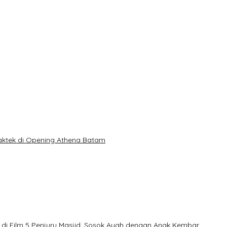
Praktek di Opening Athena Batam
di Film 5 Penjuru Masjid, Sosok Ayah dengan Anak Kembar