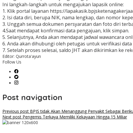
Ini langkah-langkah untuk mengajukan lapasik online:
1. Klik portal layanan https://lapakasik.bpjsketenagakerjaa
2. Isi data diri, berupa NIK, nama lengkap, dan nomor kep
3. Unggah semua dokumen persyaratan dan foto diri terba
4.Saat mendapat konfirmasi data pengajuan, klik simpan.
5. Selanjutnya, Anda akan mendapat jadwal wawancara onli
6. Anda akan dihubungi oleh petugas untuk verifikasi data 
7. Setelah proses selesai, saldo JHT akan dikirimkan ke re
Editor: Qurrota'ayun
Follow Us
Post navigation
Previous post
BPJS tidak Akan Menanggung Penyakit Sebagai Berik
Next post
Pengemis Terkaya Memiliki Kekayaan Hingga 15 Miliar