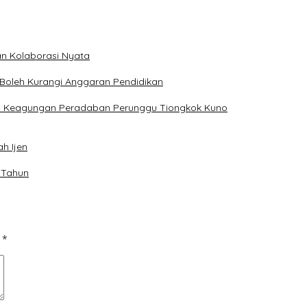
n Kolaborasi Nyata
Boleh Kurangi Anggaran Pendidikan
n Keagungan Peradaban Perunggu Tiongkok Kuno
h Ijen
 Tahun
d
*