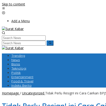
Skip to content
Add a Menu
Trending
News
Bisnis
Teknologi
Politik
Entertainment
Food & Travel
Indeks Berita
Homepage
/
Uncategorized
Tidak Perlu Resign! ini Cara Cairkan BP
Tidak Perlu Resign! ini Cara C