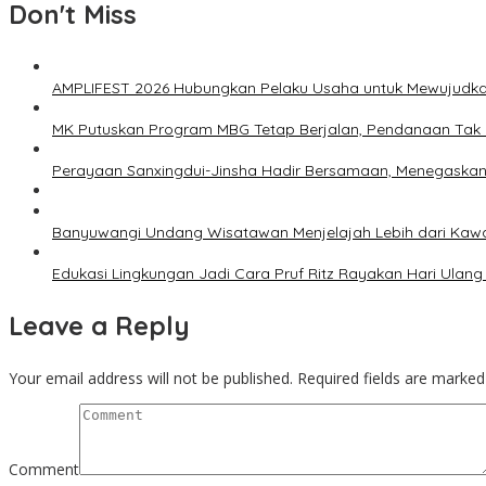
Don't Miss
AMPLIFEST 2026 Hubungkan Pelaku Usaha untuk Mewujudka
MK Putuskan Program MBG Tetap Berjalan, Pendanaan Tak 
Perayaan Sanxingdui-Jinsha Hadir Bersamaan, Menegaska
Banyuwangi Undang Wisatawan Menjelajah Lebih dari Kawa
Edukasi Lingkungan Jadi Cara Pruf Ritz Rayakan Hari Ulang
Leave a Reply
Your email address will not be published.
Required fields are marke
Comment