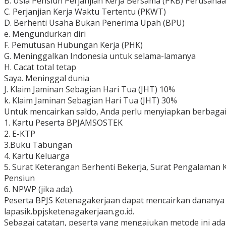
B.
Usia Pensiun Perjanjian Kerja Bersama (PKB) Perusaha
C.
Perjanjian Kerja Waktu Tertentu (PKWT)
D.
Berhenti Usaha Bukan Penerima Upah (BPU)
e.
Mengundurkan diri
F.
Pemutusan Hubungan Kerja (PHK)
G.
Meninggalkan Indonesia untuk selama-lamanya
H.
Cacat total tetap
Saya.
Meninggal dunia
J.
Klaim Jaminan Sebagian Hari Tua (JHT) 10%
k.
Klaim Jaminan Sebagian Hari Tua (JHT) 30%
Untuk mencairkan saldo, Anda perlu menyiapkan berbaga
1. Kartu Peserta BPJAMSOSTEK
2. E-KTP
3.Buku Tabungan
4. Kartu Keluarga
5. Surat Keterangan Berhenti Bekerja, Surat Pengalaman K
Pensiun
6. NPWP (jika ada).
Peserta BPJS Ketenagakerjaan dapat mencairkan dananya
lapasik.bpjsketenagakerjaan.go.id.
Sebagai catatan, peserta yang mengajukan metode ini ad