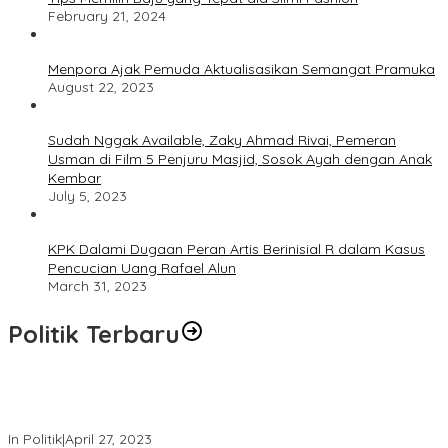
February 21, 2024
Menpora Ajak Pemuda Aktualisasikan Semangat Pramuka
August 22, 2023
Sudah Nggak Available, Zaky Ahmad Rivai, Pemeran
Usman di Film 5 Penjuru Masjid, Sosok Ayah dengan Anak
Kembar
July 5, 2023
KPK Dalami Dugaan Peran Artis Berinisial R dalam Kasus
Pencucian Uang Rafael Alun
March 31, 2023
Politik Terbaru
Usai Keluar Dari Gerindra, Sandiaga Uno Belum Memutuskan
Kapan Merapat ke PPP
In Politik
|
April 27, 2023