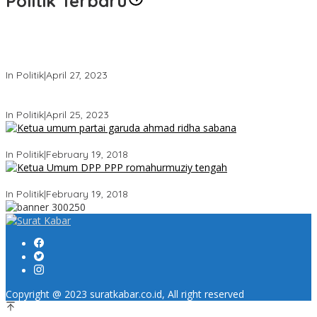
Politik Terbaru
Usai Keluar Dari Gerindra, Sandiaga Uno Belum Memutuskan
Kapan Merapat ke PPP
In Politik
|
April 27, 2023
Sandiaga Uno Pamit Mengundurkan Diri Dari Partai Gerindra
In Politik
|
April 25, 2023
Ini Dia Hubungan Partai Garuda dengan Gerindra
In Politik
|
February 19, 2018
Strategi PPP Menangkan Duet Ganjar dan Gus Yasin
In Politik
|
February 19, 2018
Copyright @ 2023 suratkabar.co.id, All right reserved