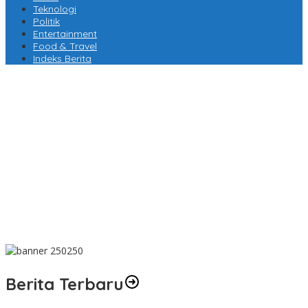
Teknologi
Politik
Entertainment
Food & Travel
Indeks Berita
AMPLIFEST 2026 Hubungkan Pelaku Usaha untuk Mewujudkan
Kolaborasi Nyata
MK Putuskan Program MBG Tetap Berjalan, Pendanaan Tak
Boleh Kurangi Anggaran Pendidikan
Perayaan Sanxingdui-Jinsha Hadir Bersamaan, Menegaskan
Keagungan Peradaban Perunggu Tiongkok Kuno
Banyuwangi Undang Wisatawan Menjelajah Lebih dari Kawah
Ijen
Berita Terbaru