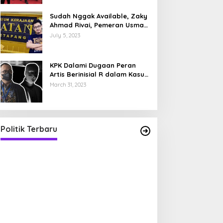
Sudah Nggak Available, Zaky
Ahmad Rivai, Pemeran Usman
di Film 5 Penjuru Masjid,
July 5, 2023
Sosok Ayah dengan Anak
Kembar
KPK Dalami Dugaan Peran
Artis Berinisial R dalam Kasus
Pencucian Uang Rafael Alun
March 31, 2023
Politik Terbaru