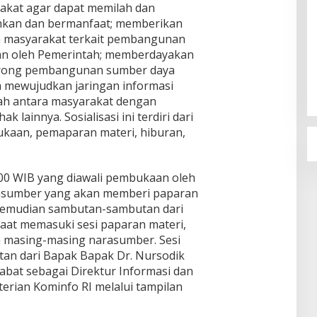
akat agar dapat memilah dan
uhkan dan bermanfaat; memberikan
a masyarakat terkait pembangunan
Usai Keluar Dari Gerindra,
kan oleh Pemerintah; memberdayakan
Sandiaga Uno Belum Memutuskan
orong pembangunan sumber daya
Kapan Merapat ke PPP
In Politik
|
April 27, 2023
a mewujudkan jaringan informasi
rah antara masyarakat dengan
lainnya. Sosialisasi ini terdiri dari
bukaan, pemaparan materi, hiburan,
.00 WIB yang diawali pembukaan oleh
sumber yang akan memberi paparan
 Kemudian sambutan-sambutan dari
aat memasuki sesi paparan materi,
 masing-masing narasumber. Sesi
tan dari Bapak Bapak Dr. Nursodik
jabat sebagai Direktur Informasi dan
erian Kominfo RI melalui tampilan