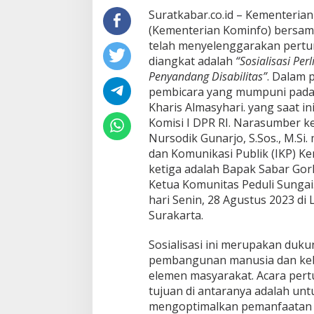
P
Suratkabar.co.id – Kementeria
e
(Kementerian Kominfo) bersam
n
telah menyelenggarakan pertu
y
diangkat adalah
“Sosialisasi P
a
n
Penyandang Disabilitas”
. Dalam 
d
pembicara yang mumpuni pada b
a
Kharis Almasyhari. yang saat i
n
Komisi I DPR RI. Narasumber k
g
D
Nursodik Gunarjo, S.Sos., M.Si.
i
dan Komunikasi Publik (IKP) K
s
ketiga adalah Bapak Sabar Gorky
a
Ketua Komunitas Peduli Sungai.
b
hari Senin, 28 Agustus 2023 di
i
l
Surakarta.
i
t
Sosialisasi ini merupakan duk
a
pembangunan manusia dan keb
s
elemen masyarakat. Acara pertu
tujuan di antaranya adalah u
mengoptimalkan pemanfaatan i