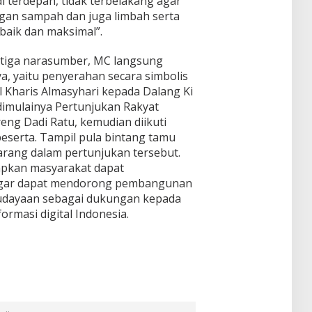
i terdepan, tidak terbelakang agar
gan sampah dan juga limbah serta
 baik dan maksimal”.
etiga narasumber, MC langsung
a, yaitu penyerahan secara simbolis
 Kharis Almasyhari kepada Dalang Ki
dimulainya Pertunjukan Rakyat
eng Dadi Ratu, kemudian diikuti
serta. Tampil pula bintang tamu
rang dalam pertunjukan tersebut.
apkan masyarakat dapat
gar dapat mendorong pembangunan
udayaan sebagai dukungan kepada
rmasi digital Indonesia.