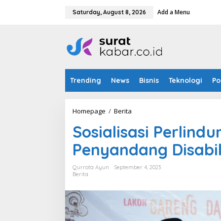
S
Add a Menu
k
Saturday, August 8, 2026
i
p
t
o
c
o
n
Trending
News
Bisnis
Teknologi
Po
t
e
n
t
Homepage
/
Berita
S
o
Sosialisasi Perlin
s
i
Penyandang Disabil
a
l
i
Qurrota Ayun
September 4, 2023
s
Berita
a
s
i
P
e