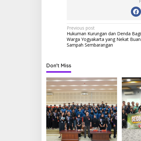
P
Previous post
Hukuman Kurungan dan Denda Bagi
o
Warga Yogyakarta yang Nekat Buan
s
Sampah Sembarangan
t
n
Don't Miss
a
v
i
g
a
t
i
o