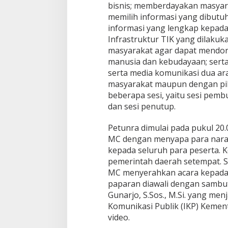
bisnis; memberdayakan masyar
memilih informasi yang dibut
informasi yang lengkap kepad
Infrastruktur TIK yang dilaku
masyarakat agar dapat mend
manusia dan kebudayaan; sert
serta media komunikasi dua a
masyarakat maupun dengan pihak 
beberapa sesi, yaitu sesi pem
dan sesi penutup.
Petunra dimulai pada pukul 20
MC dengan menyapa para nara
kepada seluruh para peserta.
pemerintah daerah setempat. S
MC menyerahkan acara kepada
paparan diawali dengan sambu
Gunarjo, S.Sos., M.Si. yang men
Komunikasi Publik (IKP) Kement
video.