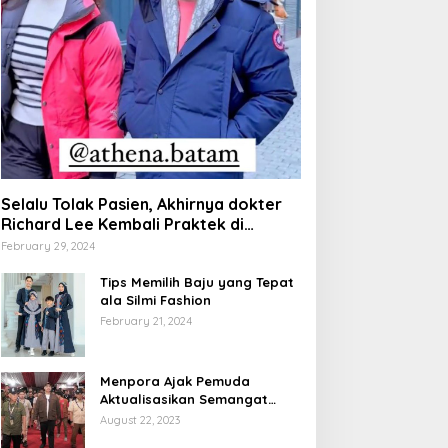
Selalu Tolak Pasien, Akhirnya dokter
Richard Lee Kembali Praktek di
Opening Athena Batam
February 29, 2024
Tips Memilih Baju yang Tepat
ala Silmi Fashion
February 21, 2024
Menpora Ajak Pemuda
Aktualisasikan Semangat
Pramuka
August 22, 2023