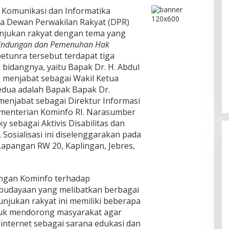
n Komunikasi dan Informatika
a Dewan Perwakilan Rakyat (DPR)
njukan rakyat dengan tema yang
erlindungan dan Pemenuhan Hak
petunra tersebut terdapat tiga
idangnya, yaitu Bapak Dr. H. Abdul
ni menjabat sebagai Wakil Ketua
edua adalah Bapak Bapak Dr.
 menjabat sebagai Direktur Informasi
ementerian Kominfo RI. Narasumber
 sebagai Aktivis Disabilitas dan
 Sosialisasi ini diselenggarakan pada
 Lapangan RW 20, Kaplingan, Jebres,
ungan Kominfo terhadap
udayaan yang melibatkan berbagai
njukan rakyat ini memiliki beberapa
ntuk mendorong masyarakat agar
nternet sebagai sarana edukasi dan