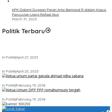
KPK Dalami Dugaan Peran Artis Berinisial R dalam Kasus
Pencucian Uang Rafael Alun
March 31, 2023
Politik Terbaru
Usai Keluar Dari Gerindra, Sandiaga Uno Belum Memutuskan
Kapan Merapat ke PPP
In Politik
|
April 27, 2023
Sandiaga Uno Pamit Mengundurkan Diri Dari Partai Gerindra
In Politik
|
April 25, 2023
Ini Dia Hubungan Partai Garuda dengan Gerindra
In Politik
|
February 19, 2018
Strategi PPP Menangkan Duet Ganjar dan Gus Yasin
In Politik
|
February 19, 2018