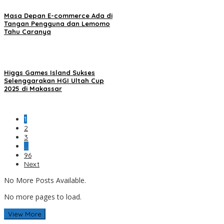
Masa Depan E-commerce Ada di
Tangan Pengguna dan Lemomo
Tahu Caranya
Higgs Games Island Sukses
Selenggarakan HGI Ultah Cup
2025 di Makassar
1
2
3
…
96
Next
No More Posts Available.
No more pages to load.
View More