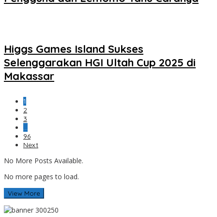
Higgs Games Island Sukses
Selenggarakan HGI Ultah Cup 2025 di
Makassar
1
2
3
…
96
Next
No More Posts Available.
No more pages to load.
View More