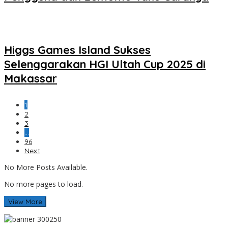
Higgs Games Island Sukses
Selenggarakan HGI Ultah Cup 2025 di
Makassar
1
2
3
…
96
Next
No More Posts Available.
No more pages to load.
View More