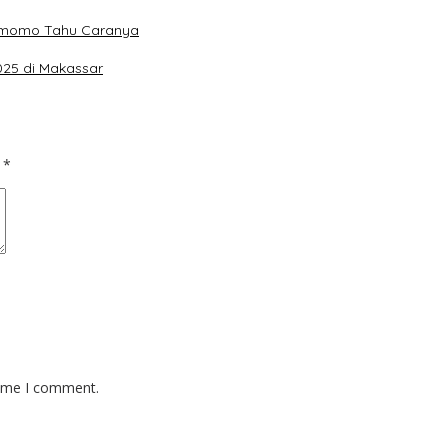
emomo Tahu Caranya
025 di Makassar
d
*
time I comment.