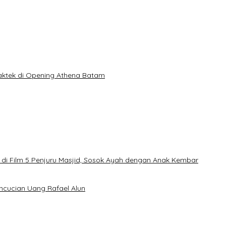
Praktek di Opening Athena Batam
di Film 5 Penjuru Masjid, Sosok Ayah dengan Anak Kembar
encucian Uang Rafael Alun