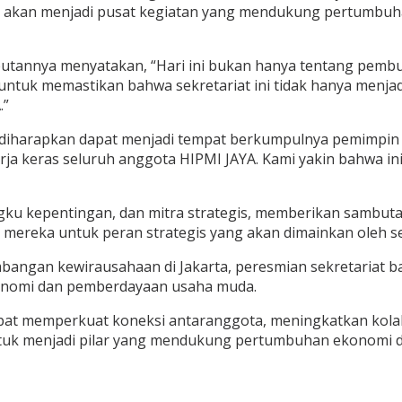
t ini akan menjadi pusat kegiatan yang mendukung pertumbuh
nnya menyatakan, “Hari ini bukan hanya tentang pembukaa
uk memastikan bahwa sekretariat ini tidak hanya menjadi t
.”
 ini diharapkan dapat menjadi tempat berkumpulnya pemimp
kerja keras seluruh anggota HIPMI JAYA. Kami yakin bahwa i
ku kepentingan, dan mitra strategis, memberikan sambutan p
reka untuk peran strategis yang akan dimainkan oleh sek
angan kewirausahaan di Jakarta, peresmian sekretariat baru
onomi dan pemberdayaan usaha muda.
pat memperkuat koneksi antaranggota, meningkatkan kolab
tuk menjadi pilar yang mendukung pertumbuhan ekonomi di 