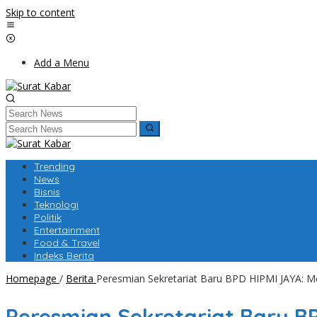
Skip to content
Add a Menu
Trending
News
Bisnis
Teknologi
Politik
Entertainment
Food & Travel
Indeks Berita
Homepage
/
Berita
Peresmian Sekretariat Baru BPD HIPMI JAYA: M
Peresmian Sekretariat Baru B