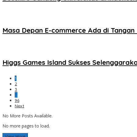
Masa Depan E-commerce Ada di Tangan
Higgs Games Island Sukses Selenggaraka
1
2
3
…
96
Next
No More Posts Available.
No more pages to load.
View More