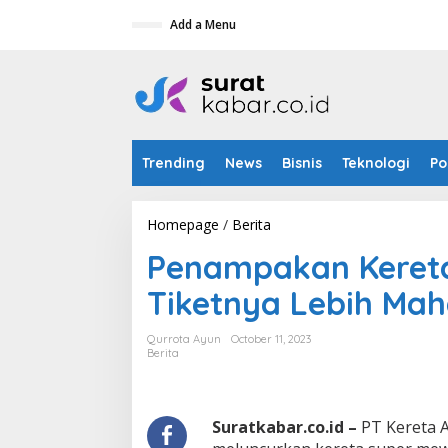
S
Add a Menu
k
i
p
t
o
c
o
n
Trending
News
Bisnis
Teknologi
Po
t
e
n
t
Homepage
/
Berita
P
e
Penampakan Kereta
n
a
Tiketnya Lebih Mah
m
p
a
Qurrota Ayun
October 11, 2023
k
Berita
a
n
K
e
Suratkabar.co.id
–
PT Kereta A
r