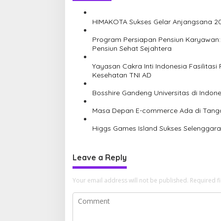
a
v
HIMAKOTA Sukses Gelar Anjangsana 202
i
Program Persiapan Pensiun Karyawan:
g
Pensiun Sehat Sejahtera
a
Yayasan Cakra Inti Indonesia Fasilitasi
t
Kesehatan TNI AD
i
Bosshire Gandeng Universitas di Indon
o
n
Masa Depan E-commerce Ada di Tan
Higgs Games Island Sukses Selenggara
Leave a Reply
Your email address will not be published.
Required f