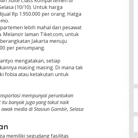
ah Suite Class Kompartemen di
Selasa (10/10). Untuk harga
ual Rp 1.950.000 per orang. Hatga
omo.
artemen lebih mahal dari pesawat
. Melansir laman Tiket.com, untuk
eberangkatan Jakarta menuju
.000 per penumpang.
tantyo mengatakan, setiap
kkannya masing masing. Di mana tak
ki fobia atau ketakutan untuk
ransportasi mempunyai peruntukan
 itu banyak juga yang takut naik
awak media di Stasiun Gambir, Selasa
kan
a memiliki segudang fasilitas