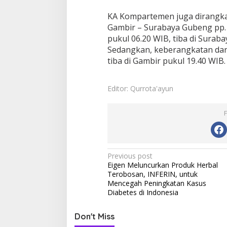
t
KA Kompartemen juga dirangka
Gambir – Surabaya Gubeng pp.
pukul 06.20 WIB, tiba di Surab
Sedangkan, keberangkatan dar
tiba di Gambir pukul 19.40 WIB.
Editor: Qurrota'ayun
P
Previous post
Eigen Meluncurkan Produk Herbal
o
Terobosan, INFERIN, untuk
s
Mencegah Peningkatan Kasus
Diabetes di Indonesia
t
n
Don't Miss