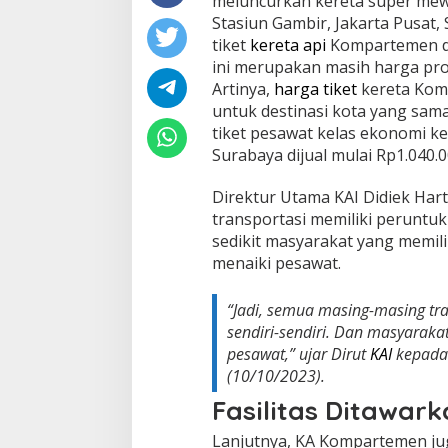
meluncurkan kereta super mew
e
Stasiun Gambir, Jakarta Pusat, 
t
tiket
kereta api
Kompartemen dij
a
S
ini merupakan masih harga pr
u
Artinya,
harga tiket
kereta Komp
p
untuk destinasi kota yang sama
e
tiket pesawat kelas ekonomi k
r
Surabaya dijual mulai Rp1.040
M
e
w
Direktur Utama KAI Didiek Har
a
transportasi memiliki peruntu
h
sedikit masyarakat yang memili
K
menaiki pesawat.
A
I
,
“Jadi, semua masing-masing t
H
sendiri-sendiri. Dan masyarakat
a
pesawat,” ujar Dirut
r
KAI
kepada 
g
(10/10/2023).
a
Fasilitas Ditawar
T
i
Lanjutnya, KA Kompartemen jug
k