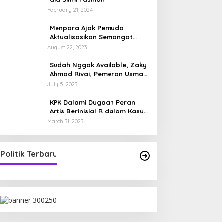
February 21, 2024
Menpora Ajak Pemuda
Aktualisasikan Semangat
Pramuka
August 22, 2023
Sudah Nggak Available, Zaky
Ahmad Rivai, Pemeran Usman
di Film 5 Penjuru Masjid,
July 5, 2023
Sosok Ayah dengan Anak
Kembar
KPK Dalami Dugaan Peran
Artis Berinisial R dalam Kasus
Pencucian Uang Rafael Alun
March 31, 2023
Politik Terbaru