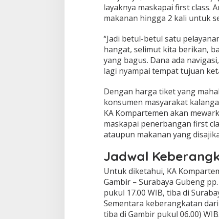
e
layaknya maskapai first class
t
makanan hingga 2 kali untuk se
n
y
“Jadi betul-betul satu pelayan
a
hangat, selimut kita berikan, b
L
e
yang bagus. Dana ada navigasi,
b
lagi nyampai tempat tujuan ke
i
h
Dengan harga tiket yang mahal
M
konsumen masyarakat kalangan
a
h
KA Kompartemen akan mewark
a
maskapai penerbangan first cla
l
ataupun makanan yang disajika
d
a
Jadwal Keberang
r
i
Untuk diketahui, KA Kompartem
P
Gambir – Surabaya Gubeng pp.
e
s
pukul 17.00 WIB, tiba di Surab
a
Sementara keberangkatan dari
w
tiba di Gambir pukul 06.00) WIB
a