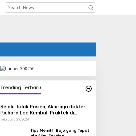
Trending Terbaru
Selalu Tolak Pasien, Akhirnya dokter
Richard Lee Kembali Praktek di
Opening Athena Batam
February 29, 2024
Tips Memilih Baju yang Tepat
ala Silmi Fashion