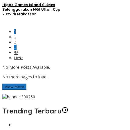
Higgs Games Island Sukses
Selenggarakan HGI Ultah Cup
2025 di Makassar
1
2
3
…
96
Next
No More Posts Available.
No more pages to load.
View More
Trending Terbaru