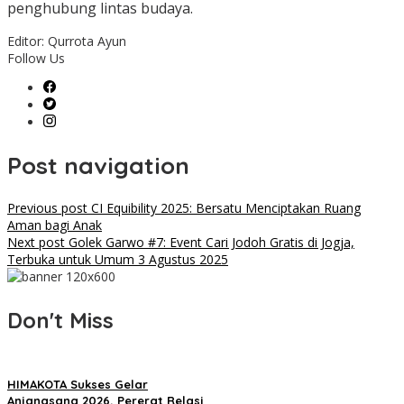
penghubung lintas budaya.
Editor: Qurrota Ayun
Follow Us
Post navigation
Previous post
CI Equibility 2025: Bersatu Menciptakan Ruang
Aman bagi Anak
Next post
Golek Garwo #7: Event Cari Jodoh Gratis di Jogja,
Terbuka untuk Umum 3 Agustus 2025
Don't Miss
HIMAKOTA Sukses Gelar
Anjangsana 2026, Pererat Relasi