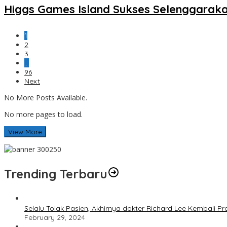
Higgs Games Island Sukses Selenggaraka
1
2
3
…
96
Next
No More Posts Available.
No more pages to load.
View More
Trending Terbaru
Selalu Tolak Pasien, Akhirnya dokter Richard Lee Kembali 
February 29, 2024