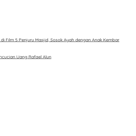
di Film 5 Penjuru Masjid, Sosok Ayah dengan Anak Kembar
encucian Uang Rafael Alun