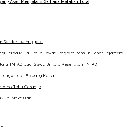
a yang Akan Mengalami Gerhana Matahari Total
n Solidaritas Anggota
gi Serba Mulia Group Lewat Program Pensiun Sehat Sejahtera
intara TNI AD bagi Siswa Bintara Kesehatan TNI AD
antangan dan Peluang Karier
emomo Tahu Caranya
025 di Makassar
d
*