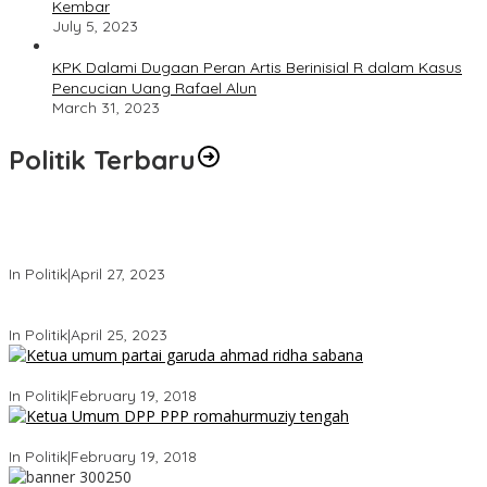
Kembar
July 5, 2023
KPK Dalami Dugaan Peran Artis Berinisial R dalam Kasus
Pencucian Uang Rafael Alun
March 31, 2023
Politik Terbaru
Usai Keluar Dari Gerindra, Sandiaga Uno Belum Memutuskan
Kapan Merapat ke PPP
In Politik
|
April 27, 2023
Sandiaga Uno Pamit Mengundurkan Diri Dari Partai Gerindra
In Politik
|
April 25, 2023
Ini Dia Hubungan Partai Garuda dengan Gerindra
In Politik
|
February 19, 2018
Strategi PPP Menangkan Duet Ganjar dan Gus Yasin
In Politik
|
February 19, 2018