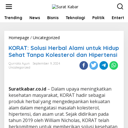
S
k
i
p
Trending
News
Bisnis
Teknologi
Politik
Enterta
t
o
c
Homepage
/
Uncategorized
K
o
O
n
KORAT: Solusi Herbal Alami untuk Hidup
R
t
A
e
Sehat Tanpa Kolesterol dan Hipertensi
T
n
:
t
Qurrota Ayun
September 9, 2024
Uncategorized
S
o
l
u
Suratkabar.co.id
– Dalam upaya meningkatkan
s
i
kesehatan masyarakat, KORAT hadir sebagai
H
produk herbal yang mengedepankan kekuatan
e
alam dalam mengatasi masalah kolesterol,
r
hipertensi, dan asam urat. Sejak didirikan pada
b
tahun 2019 oleh William Nicholas, KORAT telah
a
l
berkomitmen untuk memberikan solusi kesehatan