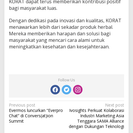
KORAT dapat terus memberikan kontribusi positif
bagi masyarakat luas.
Dengan dedikasi pada inovasi dan kualitas, KORAT
menawarkan lebih dari sekadar produk herbal.
Mereka memberikan harapan dan solusi bagi
masyarakat yang mencari cara alami untuk
meningkatkan kesehatan dan kesejahteraan.
Follow Us
P
Previous post
Next post
Evermos luncurkan “Everpro
Ivosights Perkuat Kolaborasi
o
Chat” di Convers(at)ion
Industri Marketing Asia
s
Summit
Tenggara SAMA Alliance
dengan Dukungan Teknologi
t