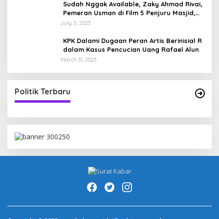
Sudah Nggak Available, Zaky Ahmad Rivai,
Pemeran Usman di Film 5 Penjuru Masjid,
Sosok Ayah dengan Anak Kembar
July 5, 2023
KPK Dalami Dugaan Peran Artis Berinisial R
dalam Kasus Pencucian Uang Rafael Alun
March 31, 2023
Politik Terbaru