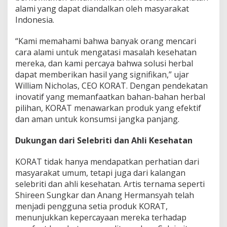
A
alami yang dapat diandalkan oleh masyarakat
l
Indonesia.
a
m
“Kami memahami bahwa banyak orang mencari
i
u
cara alami untuk mengatasi masalah kesehatan
n
mereka, dan kami percaya bahwa solusi herbal
t
dapat memberikan hasil yang signifikan,” ujar
u
William Nicholas, CEO KORAT. Dengan pendekatan
k
H
inovatif yang memanfaatkan bahan-bahan herbal
i
pilihan, KORAT menawarkan produk yang efektif
d
dan aman untuk konsumsi jangka panjang.
u
p
Dukungan dari Selebriti dan Ahli Kesehatan
S
e
h
KORAT tidak hanya mendapatkan perhatian dari
a
masyarakat umum, tetapi juga dari kalangan
t
selebriti dan ahli kesehatan. Artis ternama seperti
T
Shireen Sungkar dan Anang Hermansyah telah
a
n
menjadi pengguna setia produk KORAT,
p
menunjukkan kepercayaan mereka terhadap
a