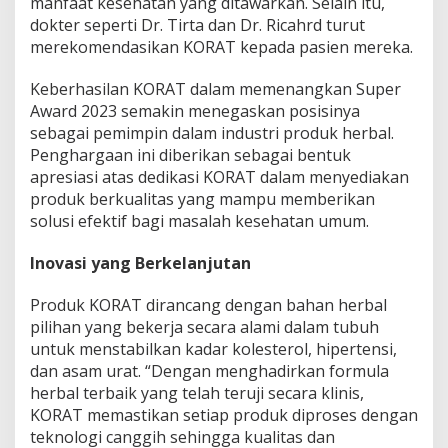
manfaat kesehatan yang ditawarkan. Selain itu,
K
dokter seperti Dr. Tirta dan Dr. Ricahrd turut
o
merekomendasikan KORAT kepada pasien mereka.
l
e
s
Keberhasilan KORAT dalam memenangkan Super
t
Award 2023 semakin menegaskan posisinya
e
sebagai pemimpin dalam industri produk herbal.
r
Penghargaan ini diberikan sebagai bentuk
o
l
apresiasi atas dedikasi KORAT dalam menyediakan
d
produk berkualitas yang mampu memberikan
a
solusi efektif bagi masalah kesehatan umum.
n
H
Inovasi yang Berkelanjutan
i
p
e
Produk KORAT dirancang dengan bahan herbal
r
pilihan yang bekerja secara alami dalam tubuh
t
untuk menstabilkan kadar kolesterol, hipertensi,
e
dan asam urat. “Dengan menghadirkan formula
n
s
herbal terbaik yang telah teruji secara klinis,
i
KORAT memastikan setiap produk diproses dengan
teknologi canggih sehingga kualitas dan