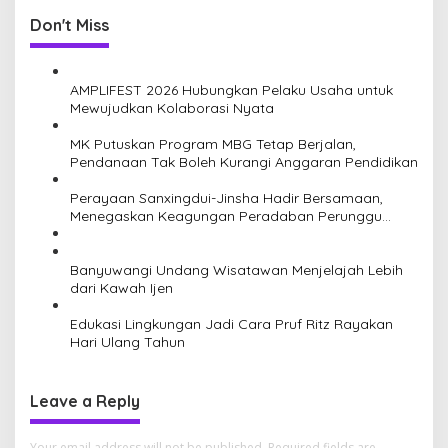
n
Don't Miss
a
v
AMPLIFEST 2026 Hubungkan Pelaku Usaha untuk
i
Mewujudkan Kolaborasi Nyata
g
MK Putuskan Program MBG Tetap Berjalan,
a
Pendanaan Tak Boleh Kurangi Anggaran Pendidikan
t
Perayaan Sanxingdui-Jinsha Hadir Bersamaan,
i
Menegaskan Keagungan Peradaban Perunggu
Tiongkok Kuno
o
n
Banyuwangi Undang Wisatawan Menjelajah Lebih
dari Kawah Ijen
Edukasi Lingkungan Jadi Cara Pruf Ritz Rayakan
Hari Ulang Tahun
Leave a Reply
Your email address will not be published.
Required fields are