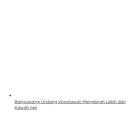
Banyuwangi Undang Wisatawan Menjelajah Lebih dari
Kawah Ijen