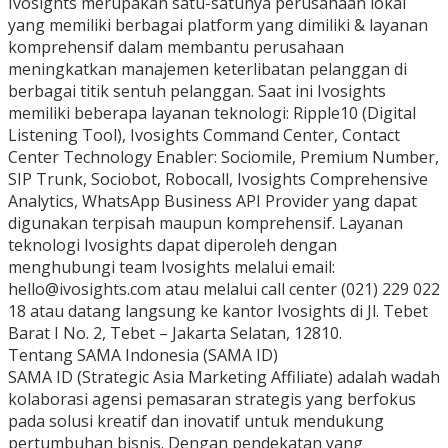
Ivosights merupakan satu-satunya perusahaan lokal
yang memiliki berbagai platform yang dimiliki & layanan
komprehensif dalam membantu perusahaan
meningkatkan manajemen keterlibatan pelanggan di
berbagai titik sentuh pelanggan. Saat ini Ivosights
memiliki beberapa layanan teknologi: Ripple10 (Digital
Listening Tool), Ivosights Command Center, Contact
Center Technology Enabler: Sociomile, Premium Number,
SIP Trunk, Sociobot, Robocall, Ivosights Comprehensive
Analytics, WhatsApp Business API Provider yang dapat
digunakan terpisah maupun komprehensif. Layanan
teknologi Ivosights dapat diperoleh dengan
menghubungi team Ivosights melalui email:
hello@ivosights.com atau melalui call center (021) 229 022
18 atau datang langsung ke kantor Ivosights di Jl. Tebet
Barat I No. 2, Tebet – Jakarta Selatan, 12810.
Tentang SAMA Indonesia (SAMA ID)
SAMA ID (Strategic Asia Marketing Affiliate) adalah wadah
kolaborasi agensi pemasaran strategis yang berfokus
pada solusi kreatif dan inovatif untuk mendukung
pertumbuhan bisnis. Dengan pendekatan yang