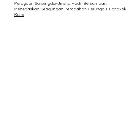
Perayaan Sanxingdui-Jinsha Hadir Bersamaan,
Menegaskan Keagungan Peradaban Perunggu Tiongkok
Kuno