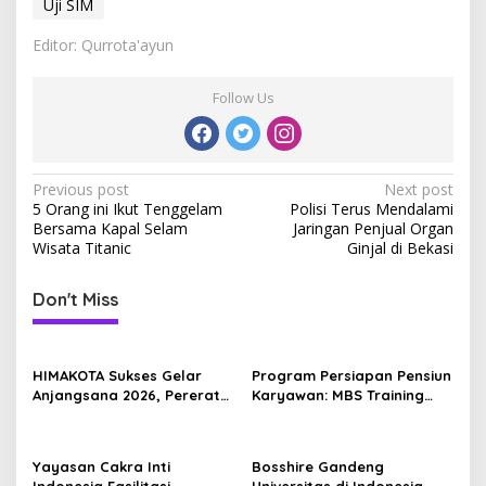
Uji SIM
Editor: Qurrota'ayun
Follow Us
P
Previous post
Next post
5 Orang ini Ikut Tenggelam
Polisi Terus Mendalami
o
Bersama Kapal Selam
Jaringan Penjual Organ
s
Wisata Titanic
Ginjal di Bekasi
t
Don't Miss
n
a
v
HIMAKOTA Sukses Gelar
Program Persiapan Pensiun
Anjangsana 2026, Pererat
Karyawan: MBS Training
i
Relasi dan Solidaritas
Dampingi Serba Mulia
g
Anggota
Group Lewat Program
Pensiun Sehat Sejahtera
a
Yayasan Cakra Inti
Bosshire Gandeng