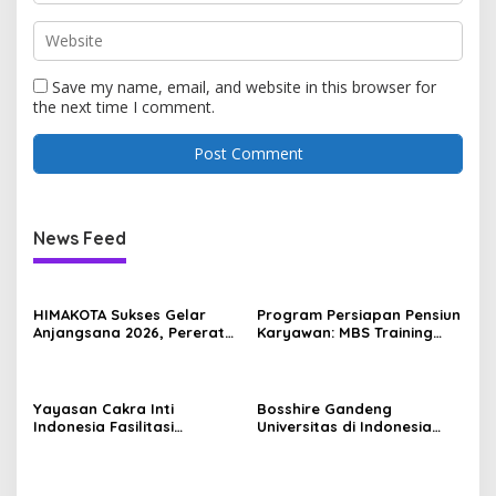
Save my name, email, and website in this browser for
the next time I comment.
News Feed
HIMAKOTA Sukses Gelar
Program Persiapan Pensiun
Anjangsana 2026, Pererat
Karyawan: MBS Training
Relasi dan Solidaritas
Dampingi Serba Mulia
Anggota
Group Lewat Program
Pensiun Sehat Sejahtera
Yayasan Cakra Inti
Bosshire Gandeng
Indonesia Fasilitasi
Universitas di Indonesia
Pendidikan Tinggi Bintara
untuk Edukasi Tantangan
TNI AD bagi Siswa Bintara
dan Peluang Karier
Kesehatan TNI AD