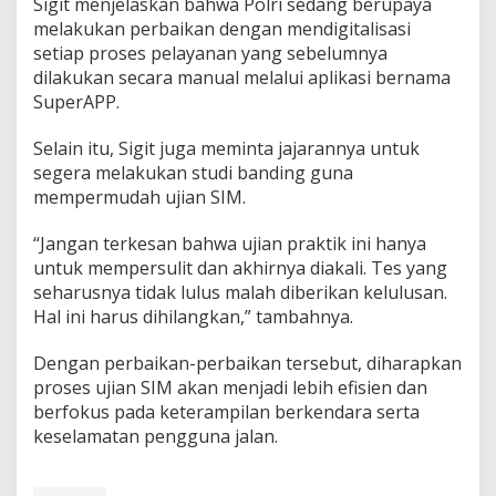
Sigit menjelaskan bahwa Polri sedang berupaya
M
melakukan perbaikan dengan mendigitalisasi
a
setiap proses pelayanan yang sebelumnya
s
y
dilakukan secara manual melalui aplikasi bernama
a
SuperAPP.
r
a
Selain itu, Sigit juga meminta jajarannya untuk
k
segera melakukan studi banding guna
a
t
mempermudah ujian SIM.
“Jangan terkesan bahwa ujian praktik ini hanya
untuk mempersulit dan akhirnya diakali. Tes yang
seharusnya tidak lulus malah diberikan kelulusan.
Hal ini harus dihilangkan,” tambahnya.
Dengan perbaikan-perbaikan tersebut, diharapkan
proses ujian SIM akan menjadi lebih efisien dan
berfokus pada keterampilan berkendara serta
keselamatan pengguna jalan.