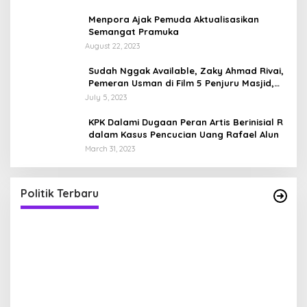
Menpora Ajak Pemuda Aktualisasikan
Semangat Pramuka
August 22, 2023
Sudah Nggak Available, Zaky Ahmad Rivai,
Pemeran Usman di Film 5 Penjuru Masjid,
Sosok Ayah dengan Anak Kembar
July 5, 2023
KPK Dalami Dugaan Peran Artis Berinisial R
dalam Kasus Pencucian Uang Rafael Alun
March 31, 2023
Sandiaga Uno Pamit Mengundurkan Diri Dari
Partai Gerindra
In Politik
|
April 25, 2023
Politik Terbaru