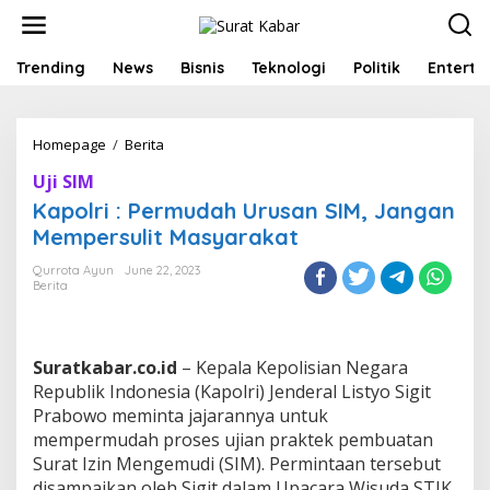
S
k
i
p
Trending
News
Bisnis
Teknologi
Politik
Enterta
t
o
c
Homepage
/
Berita
K
o
a
n
Uji SIM
p
t
o
e
Kapolri : Permudah Urusan SIM, Jangan
l
n
Mempersulit Masyarakat
r
t
i
Qurrota Ayun
June 22, 2023
:
Berita
P
e
r
m
Suratkabar.co.id
– Kepala Kepolisian Negara
u
Republik Indonesia (Kapolri) Jenderal Listyo Sigit
d
Prabowo meminta jajarannya untuk
a
mempermudah proses ujian praktek pembuatan
h
U
Surat Izin Mengemudi (SIM). Permintaan tersebut
r
disampaikan oleh Sigit dalam Upacara Wisuda STIK