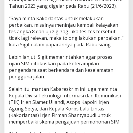
u
Tahun 2023 yang digelar pada Rabu (21/6/2023).
s
a
“Saya minta Kakorlantas untuk melakukan
n
S
perbaikan, misalnya meninjau kembali kelayakan
I
tes angka 8 dan uji zig-zag. Jika tes-tes tersebut
M
tidak lagi relevan, maka tolong lakukan perbaikan,”
,
kata Sigit dalam paparannya pada Rabu siang.
J
a
n
Lebih lanjut, Sigit memerintahkan agar proses
g
ujian SIM difokuskan pada keterampilan
a
pengendara saat berkendara dan keselamatan
n
pengguna jalan.
M
e
m
Selain itu, mantan Kabareskrim ini juga meminta
p
Kepala Divisi Teknologi Informasi dan Komunikasi
e
(TIK) Irjen Slamet Uliandi, Asops Kapolri Irjen
r
Agung Setya, dan Kepala Korps Lalu Lintas
s
(Kakorlantas) Irjen Firman Shantyabudi untuk
u
l
memperbaiki skema pengajuan permohonan SIM.
i
t