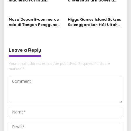
Indonesia Fasilitasi
Universitas di Indonesia
t
Pendidikan Tinggi Bintara
untuk Edukasi Tantangan
i
TNI AD bagi Siswa Bintara
dan Peluang Karier
Kesehatan TNI AD
o
Masa Depan E-commerce
Higgs Games Island Sukses
Ada di Tangan Pengguna
Selenggarakan HGI Ultah
n
dan Lemomo Tahu Caranya
Cup 2025 di Makassar
Leave a Reply
Your email address will not be published.
Required fields are
marked
*