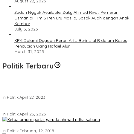
August 22, 2023
Sudah Nggak Available, Zaky Ahmad Rivai, Pemeran
Usman di Film 5 Penjuru Masjid, Sosok Ayah dengan Anak
Kembar
July 5, 2023
KPK Dalami Dugaan Peran Artis Berinisial R dalam Kasus
Pencucian Uang Rafael Alun
March 31, 2023
Politik Terbaru
Usai Keluar Dari Gerindra, Sandiaga Uno Belum Memutuskan
Kapan Merapat ke PPP
In Politik
|
April 27, 2023
Sandiaga Uno Pamit Mengundurkan Diri Dari Partai Gerindra
In Politik
|
April 25, 2023
Ini Dia Hubungan Partai Garuda dengan Gerindra
In Politik
|
February 19, 2018