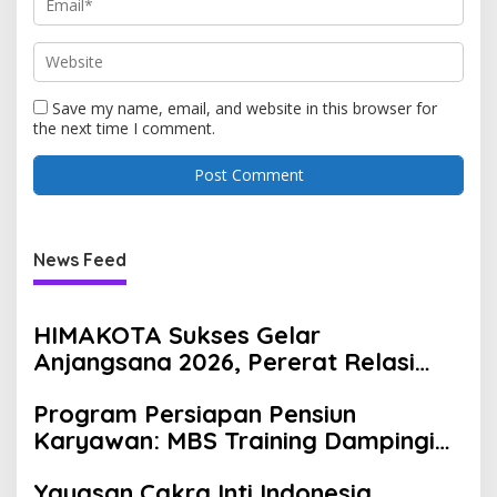
Save my name, email, and website in this browser for
the next time I comment.
News Feed
HIMAKOTA Sukses Gelar
Anjangsana 2026, Pererat Relasi
dan Solidaritas Anggota
Program Persiapan Pensiun
Karyawan: MBS Training Dampingi
Serba Mulia Group Lewat Program
Yayasan Cakra Inti Indonesia
Pensiun Sehat Sejahtera