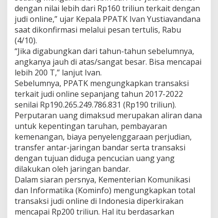
i
dengan nilai lebih dari Rp160 triliun terkait dengan
J
judi online,” ujar Kepala PPATK Ivan Yustiavandana
u
saat dikonfirmasi melalui pesan tertulis, Rabu
d
i
(4/10).
O
“Jika digabungkan dari tahun-tahun sebelumnya,
n
angkanya jauh di atas/sangat besar. Bisa mencapai
l
lebih 200 T,” lanjut Ivan.
i
Sebelumnya, PPATK mengungkapkan transaksi
n
e
terkait judi online sepanjang tahun 2017-2022
S
senilai Rp190.265.249.786.831 (Rp190 triliun).
e
Perputaran uang dimaksud merupakan aliran dana
p
untuk kepentingan taruhan, pembayaran
a
n
kemenangan, biaya penyelenggaraan perjudian,
j
transfer antar-jaringan bandar serta transaksi
a
dengan tujuan diduga pencucian uang yang
n
dilakukan oleh jaringan bandar.
g
Dalam siaran persnya, Kementerian Komunikasi
2
0
dan Informatika (Kominfo) mengungkapkan total
2
transaksi judi online di Indonesia diperkirakan
3
mencapai Rp200 triliun. Hal itu berdasarkan
C