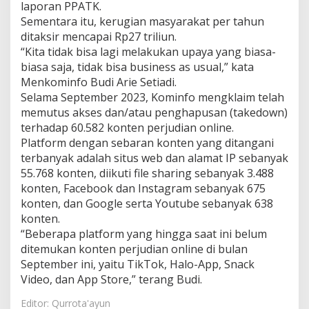
laporan PPATK.
a
p
Sementara itu, kerugian masyarakat per tahun
a
ditaksir mencapai Rp27 triliun.
i
“Kita tidak bisa lagi melakukan upaya yang biasa-
R
biasa saja, tidak bisa business as usual,” kata
p
Menkominfo Budi Arie Setiadi.
1
6
Selama September 2023, Kominfo mengklaim telah
0
memutus akses dan/atau penghapusan (takedown)
T
terhadap 60.582 konten perjudian online.
r
Platform dengan sebaran konten yang ditangani
i
l
terbanyak adalah situs web dan alamat IP sebanyak
i
55.768 konten, diikuti file sharing sebanyak 3.488
u
konten, Facebook dan Instagram sebanyak 675
n
konten, dan Google serta Youtube sebanyak 638
konten.
“Beberapa platform yang hingga saat ini belum
ditemukan konten perjudian online di bulan
September ini, yaitu TikTok, Halo-App, Snack
Video, dan App Store,” terang Budi.
Editor: Qurrota'ayun