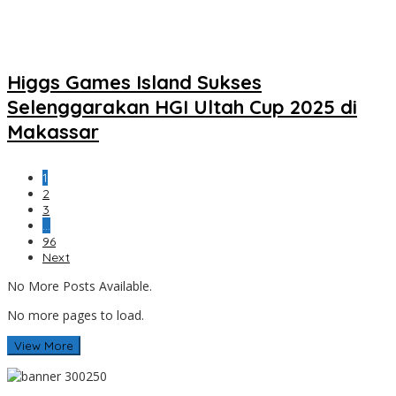
Higgs Games Island Sukses
Selenggarakan HGI Ultah Cup 2025 di
Makassar
1
2
3
…
96
Next
No More Posts Available.
No more pages to load.
View More