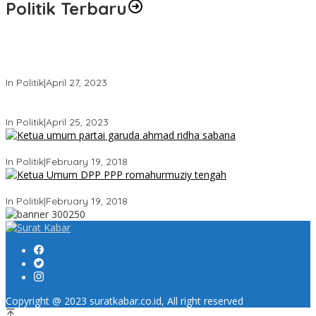
Politik Terbaru
Usai Keluar Dari Gerindra, Sandiaga Uno Belum Memutuskan
Kapan Merapat ke PPP
In Politik
|
April 27, 2023
Sandiaga Uno Pamit Mengundurkan Diri Dari Partai Gerindra
In Politik
|
April 25, 2023
Ini Dia Hubungan Partai Garuda dengan Gerindra
In Politik
|
February 19, 2018
Strategi PPP Menangkan Duet Ganjar dan Gus Yasin
In Politik
|
February 19, 2018
Copyright @ 2023 suratkabar.co.id, All right reserved