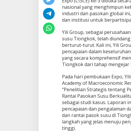
Expo (CISCE) ke-3 dibuka secara
l
nasional yang menghimpun keb
a
n
industri dan pasokan global ini
M
dan institusi untuk berpartisipa
e
n
Yili Group, sebagai perusahaan
u
susu Tiongkok, telah diundang 
j
u
berturut-turut. Kali ini, Yili
K
pencapaian dalam keseluruhan r
e
yang secara komprehensif men
p
Tiongkok dari tahap mengejar 
e
m
i
Pada hari pembukaan Expo, Yil
m
Academy of Macroeconomic Rese
p
“Penelitian Strategis tentang 
i
Rantai Pasokan Susu Berkualita
n
a
sebagai studi kasus. Laporan in
n
pencapaian dan pengalaman da
G
dan rantai pasok susu di Tion
l
langkah yang jelas menuju pen
o
tinggi.
b