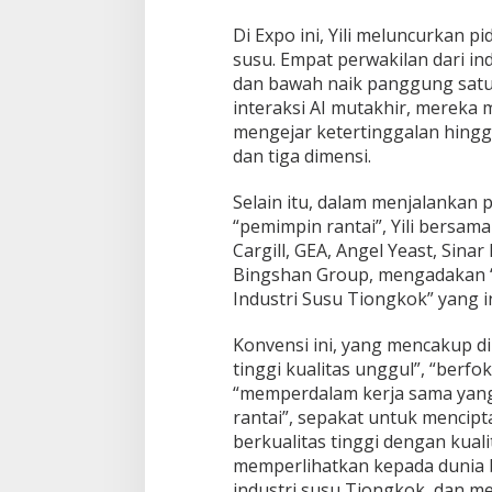
a
l
Di Expo ini, Yili meluncurkan pi
:
susu. Empat perwakilan dari in
K
dan bawah naik panggung satu
i
interaksi AI mutakhir, mereka 
p
r
mengejar ketertinggalan hing
a
dan tiga dimensi.
h
Y
Selain itu, dalam menjalankan
i
“pemimpin rantai”, Yili bersama
l
i
Cargill, GEA, Angel Yeast, Sina
d
Bingshan Group, mengadakan “
i
Industri Susu Tiongkok” yang in
C
h
Konvensi ini, yang mencakup d
a
i
tinggi kualitas unggul”, “berfo
n
“memperdalam kerja sama yang
E
rantai”, sepakat untuk mencip
x
berkualitas tinggi dengan kualit
p
o
memperlihatkan kepada dunia 
k
industri susu Tiongkok, dan m