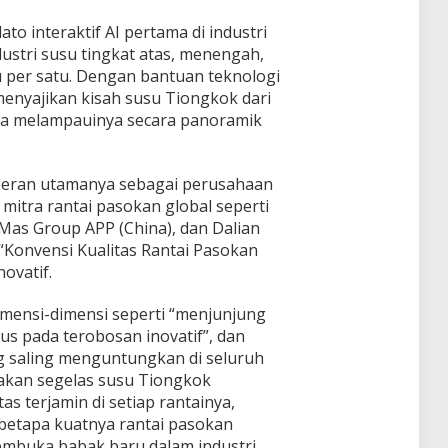
dato interaktif AI pertama di industri
dustri susu tingkat atas, menengah,
 per satu. Dengan bantuan teknologi
menyajikan kisah susu Tiongkok dari
ga melampauinya secara panoramik
 peran utamanya sebagai perusahaan
 mitra rantai pasokan global seperti
r Mas Group APP (China), dan Dalian
Konvensi Kualitas Rantai Pasokan
ovatif.
imensi-dimensi seperti “menjunjung
kus pada terobosan inovatif”, dan
 saling menguntungkan di seluruh
takan segelas susu Tiongkok
as terjamin di setiap rantainya,
betapa kuatnya rantai pasokan
embuka babak baru dalam industri