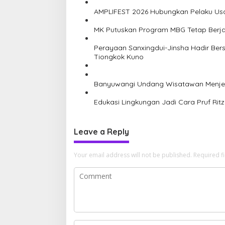
a
v
AMPLIFEST 2026 Hubungkan Pelaku Us
i
MK Putuskan Program MBG Tetap Berja
g
Perayaan Sanxingdui-Jinsha Hadir B
a
Tiongkok Kuno
t
i
Banyuwangi Undang Wisatawan Menjela
o
Edukasi Lingkungan Jadi Cara Pruf Rit
n
Leave a Reply
Your email address will not be published.
Required f