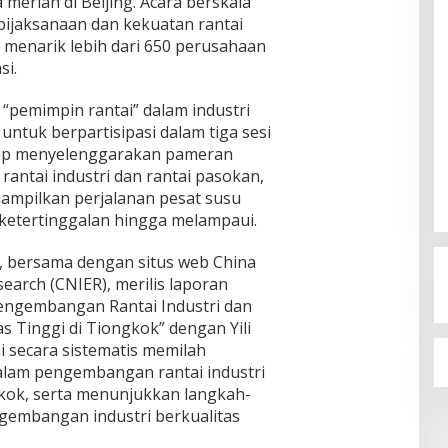
 meriah di Beijing. Acara berskala
ijaksanaan dan kekuatan rantai
, menarik lebih dari 650 perusahaan
si.
 “pemimpin rantai” dalam industri
untuk berpartisipasi dalam tiga sesi
 Group menyelenggarakan pameran
antai industri dan rantai pasokan,
ampilkan perjalanan pesat susu
ketertinggalan hingga melampaui.
i, bersama dengan situs web China
arch (CNIER), merilis laporan
Pengembangan Rantai Industri dan
s Tinggi di Tiongkok” dengan Yili
i secara sistematis memilah
lam pengembangan rantai industri
gkok, serta menunjukkan langkah-
gembangan industri berkualitas