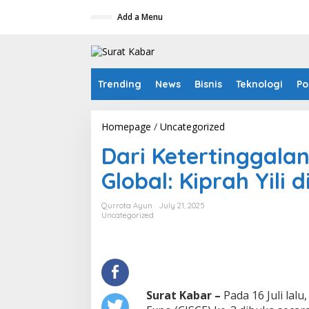
S
Add a Menu
k
i
p
t
o
c
Trending
News
Bisnis
Teknologi
Po
o
n
t
Homepage
/
Uncategorized
D
e
a
n
Dari Ketertinggal
r
t
i
Global: Kiprah Yili 
K
e
t
Qurrota Ayun
July 21, 2025
e
Uncategorized
r
t
i
n
g
g
Surat Kabar –
Pada 16 Juli lalu
a