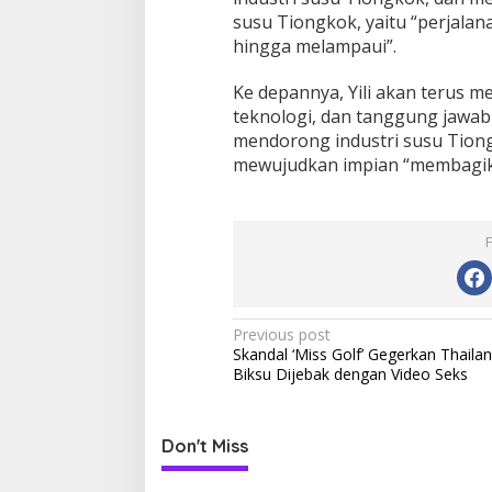
e
susu Tiongkok, yaitu “perjalan
-
hingga melampaui”.
3
Ke depannya, Yili akan terus m
teknologi, dan tanggung jawab
mendorong industri susu Tion
mewujudkan impian “membagi
P
Previous post
Skandal ‘Miss Golf’ Gegerkan Thailan
o
Biksu Dijebak dengan Video Seks
s
t
Don't Miss
n