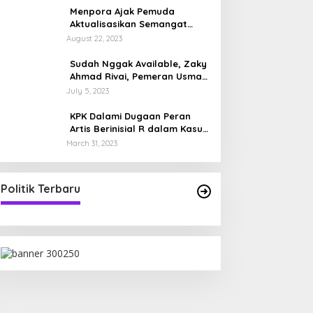
Menpora Ajak Pemuda
Aktualisasikan Semangat
Pramuka
August 22, 2023
Sudah Nggak Available, Zaky
Ahmad Rivai, Pemeran Usman
di Film 5 Penjuru Masjid,
July 5, 2023
Sosok Ayah dengan Anak
Kembar
KPK Dalami Dugaan Peran
Artis Berinisial R dalam Kasus
Pencucian Uang Rafael Alun
March 31, 2023
Politik Terbaru