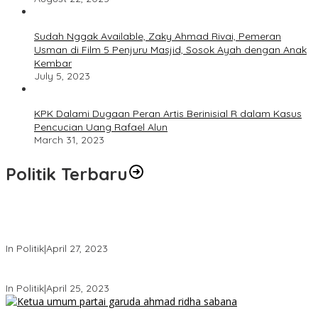
Sudah Nggak Available, Zaky Ahmad Rivai, Pemeran
Usman di Film 5 Penjuru Masjid, Sosok Ayah dengan Anak
Kembar
July 5, 2023
KPK Dalami Dugaan Peran Artis Berinisial R dalam Kasus
Pencucian Uang Rafael Alun
March 31, 2023
Politik Terbaru
Usai Keluar Dari Gerindra, Sandiaga Uno Belum Memutuskan
Kapan Merapat ke PPP
In Politik
|
April 27, 2023
Sandiaga Uno Pamit Mengundurkan Diri Dari Partai Gerindra
In Politik
|
April 25, 2023
Ini Dia Hubungan Partai Garuda dengan Gerindra