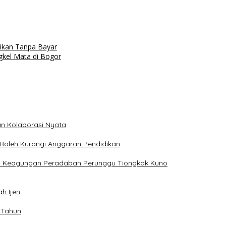
rikan Tanpa Bayar
gkel Mata di Bogor
n Kolaborasi Nyata
Boleh Kurangi Anggaran Pendidikan
n Keagungan Peradaban Perunggu Tiongkok Kuno
h Ijen
 Tahun