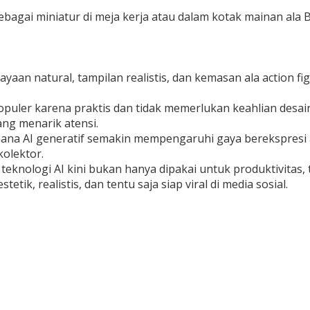
agai miniatur di meja kerja atau dalam kotak mainan ala B
ayaan natural, tampilan realistis, dan kemasan ala action fi
ni populer karena praktis dan tidak memerlukan keahlian des
ang menarik atensi.
ana AI generatif semakin mempengaruhi gaya berekspresi an
kolektor.
nologi AI kini bukan hanya dipakai untuk produktivitas, t
tik, realistis, dan tentu saja siap viral di media sosial.