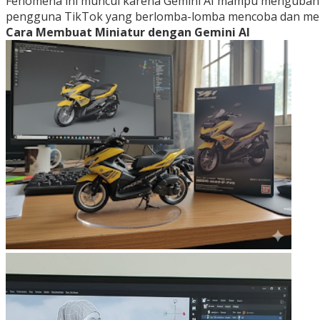
Fenomena ini muncul karena Gemini AI mampu mengubah fo
pengguna TikTok yang berlomba-lomba mencoba dan men
Cara Membuat Miniatur dengan Gemini AI