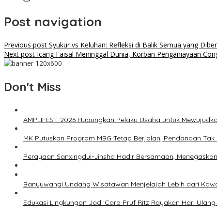
Post navigation
Previous post
Syukur vs Keluhan: Refleksi di Balik Semua yang Dibe
Next post
Icang Faisal Meninggal Dunia, Korban Penganiayaan Con
Don't Miss
AMPLIFEST 2026 Hubungkan Pelaku Usaha untuk Mewujudka
MK Putuskan Program MBG Tetap Berjalan, Pendanaan Tak 
Perayaan Sanxingdui-Jinsha Hadir Bersamaan, Menegaska
Banyuwangi Undang Wisatawan Menjelajah Lebih dari Kawa
Edukasi Lingkungan Jadi Cara Pruf Ritz Rayakan Hari Ulang