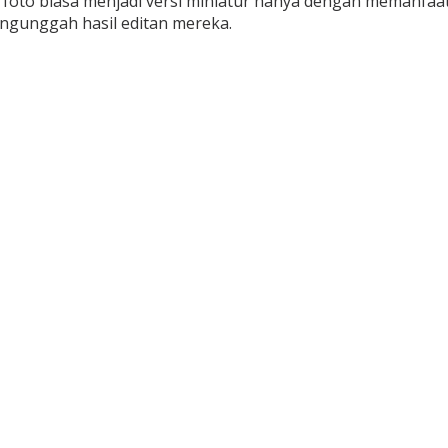
to biasa menjadi versi miniatur hanya dengan memanfaatk
gunggah hasil editan mereka.