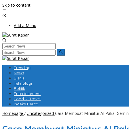
Skip to content
Add a Menu
Trending
News
Bisnis
Teknologi
Politik
Entertainment
Food & Travel
Indeks Berita
Homepage
/
Uncategorized
Cara Membuat Miniatur AI Pakai Gemini 
Cara Membuat Miniatur AI Paka