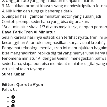
2. Unggah foto yang ingin diubah menjadi miniatur.
3. Masukkan prompt khusus yang mendeskripsikan foto seb
4. Klik kirim dan tunggu beberapa detik.
5. Simpan hasil gambar miniatur motor yang sudah jadi.
Contoh prompt sederhana yang bisa digunakan:
“Buat miniatur skala 1/7 di atas meja kerja, dengan pencah
Daya Tarik Tren AI Miniatur
Selain karena hasilnya estetik dan terlihat nyata, tren i
kecanggihan AI untuk menghasilkan karya visual kreatif y
Pengamat teknologi menilai, tren ini menunjukkan bagaim
bisa menghadirkan replika digital yang menyerupai karya 
Fenomena miniatur AI dengan Gemini menegaskan bahwa tek
sederhana, siapa pun bisa membuat miniatur digital yang este
Artikel ini telah tayang di
Surat Kabar
Editor : Qurrota A’yun
Follow Us