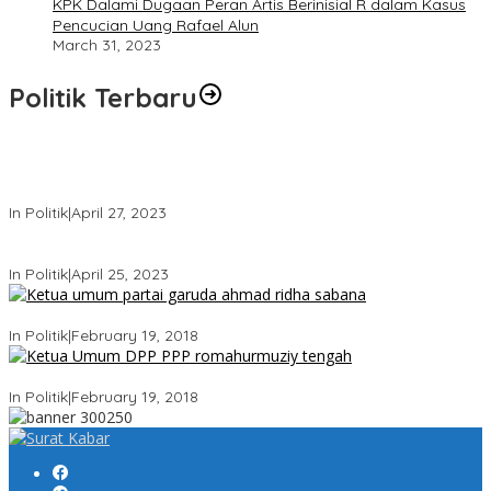
KPK Dalami Dugaan Peran Artis Berinisial R dalam Kasus
Pencucian Uang Rafael Alun
March 31, 2023
Politik Terbaru
Usai Keluar Dari Gerindra, Sandiaga Uno Belum Memutuskan
Kapan Merapat ke PPP
In Politik
|
April 27, 2023
Sandiaga Uno Pamit Mengundurkan Diri Dari Partai Gerindra
In Politik
|
April 25, 2023
Ini Dia Hubungan Partai Garuda dengan Gerindra
In Politik
|
February 19, 2018
Strategi PPP Menangkan Duet Ganjar dan Gus Yasin
In Politik
|
February 19, 2018