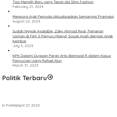
Tips Memilih Baju yang Tepat ala Silmi Fashion
February 21, 2024
Menpora Ajak Pemuda Aktualisasikan Semangat Pramuka
August 22, 2023
Sudah Nggak Available, Zaky Ahmad Rivai, Pemeran
Usman di Film 5 Penjuru Masjid, Sosok Ayah dengan Anak
Kembar
July 5, 2023
KPK Dalami Dugaan Peran Artis Berinisial R dalam Kasus
Pencucian Uang Rafael Alun
March 31, 2023
Politik Terbaru
Usai Keluar Dari Gerindra, Sandiaga Uno Belum Memutuskan
Kapan Merapat ke PPP
In Politik
|
April 27, 2023
Sandiaga Uno Pamit Mengundurkan Diri Dari Partai Gerindra