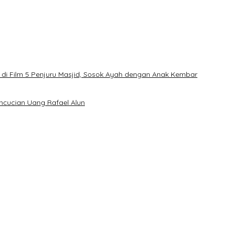
di Film 5 Penjuru Masjid, Sosok Ayah dengan Anak Kembar
encucian Uang Rafael Alun
an Merapat ke PPP