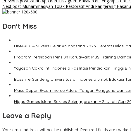
Previous post
WhatsApp dan Instagram Bakalan di Lengkapi Chat 
Next post
Muhammadiyah Tolak Restoratif Andi Pangerang Hasanu
Don't Miss
HIMAKOTA Sukses Gelar Anjangsana 2026, Pererat Relasi da
Program Persiapan Pensiun Karyawan: MBS Training Dampin
Yayasan Cakra Inti Indonesia Fasilitasi Pendidikan Tinggi B
Bosshire Gandeng Universitas di Indonesia untuk Edukasi T
Masa Depan E-commerce Ada di Tangan Pengguna dan L
Higgs Games Island Sukses Selenggarakan HGI Ultah Cup 2
Leave a Reply
Your email address will not be published.
Required fields are marke