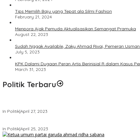
Tips Memilih Baju yang Tepat ala Silmi Fashion
February 21, 2024
Menpora Ajak Pemuda Aktualisasikan Semangat Pramuka
August 22, 2023
Sudah Nggak Available, Zaky Ahmad Rivai, Pemeran Usman 
July 5, 2023
KPK Dalami Dugaan Peran Artis Berinisial R dalam Kasus P
March 31, 2023
Politik Terbaru
Usai Keluar Dari Gerindra, Sandiaga Uno Belum Memutuskan Kap
In Politik
|
April 27, 2023
Sandiaga Uno Pamit Mengundurkan Diri Dari Partai Gerindra
In Politik
|
April 25, 2023