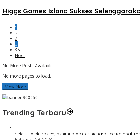
Higgs Games Island Sukses Selenggaraka
1
2
3
…
96
Next
No More Posts Available.
No more pages to load.
View More
Trending Terbaru
Selalu Tolak Pasien, Akhirnya dokter Richard Lee Kembali 
February 29, 2024