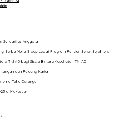
GPT Open AI
ddin
n Solidaritas Anggota
gi Serba Mulia Group Lewat Program Pensiun Sehat Sejahtera
intara TNI AD bagi Siswa Bintara Kesehatan TNI AD
antangan dan Peluang Karier
emomo Tahu Caranya
025 di Makassar
d
*