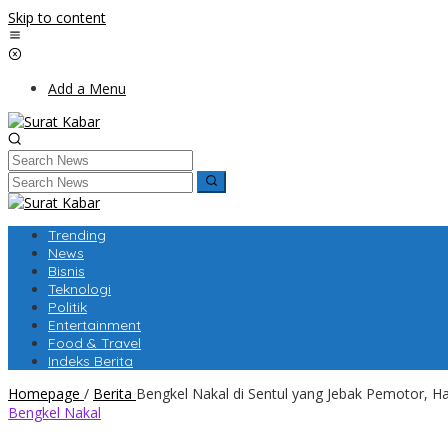
Skip to content
Add a Menu
Trending
News
Bisnis
Teknologi
Politik
Entertainment
Food & Travel
Indeks Berita
Homepage
/
Berita
Bengkel Nakal di Sentul yang Jebak Pemotor, Hap
Bengkel Nakal