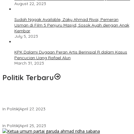
August 22, 2023
Sudah Nggak Available, Zaky Ahmad Rivai, Pemeran
Usman di Film 5 Penjuru Masjid, Sosok Ayah dengan Anak
Kembar
July 5, 2023
KPK Dalami Dugaan Peran Artis Berinisial R dalam Kasus
Pencucian Uang Rafael Alun
March 31, 2023
Politik Terbaru
Usai Keluar Dari Gerindra, Sandiaga Uno Belum Memutuskan
Kapan Merapat ke PPP
In Politik
|
April 27, 2023
Sandiaga Uno Pamit Mengundurkan Diri Dari Partai Gerindra
In Politik
|
April 25, 2023