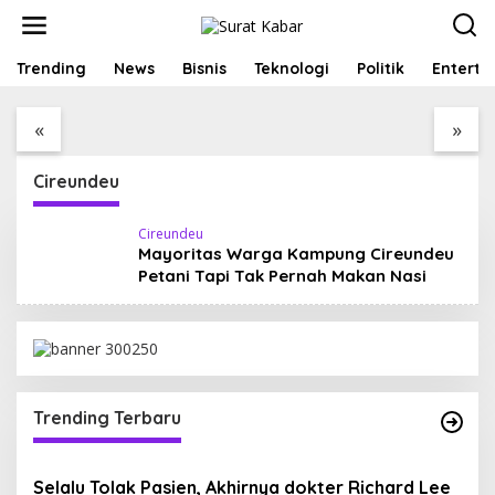
S
k
i
p
Trending
AMPLIFEST 2026
News
Bisnis
Teknologi
MK Putuskan Program
Politik
Enterta
t
Hubungkan Pelaku
MBG Tetap Berjalan,
o
Usaha untuk
Pendanaan Tak Boleh
«
»
c
Mewujudkan
Kurangi Anggaran
o
Kolaborasi Nyata
Pendidikan
n
Cireundeu
t
e
n
Cireundeu
t
Mayoritas Warga Kampung Cireundeu
Petani Tapi Tak Pernah Makan Nasi
Trending Terbaru
Selalu Tolak Pasien, Akhirnya dokter Richard Lee