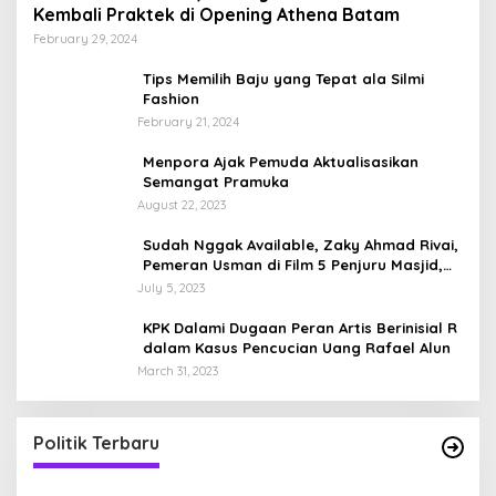
Kembali Praktek di Opening Athena Batam
February 29, 2024
Tips Memilih Baju yang Tepat ala Silmi
Fashion
February 21, 2024
Menpora Ajak Pemuda Aktualisasikan
Semangat Pramuka
August 22, 2023
Sudah Nggak Available, Zaky Ahmad Rivai,
Pemeran Usman di Film 5 Penjuru Masjid,
Sosok Ayah dengan Anak Kembar
July 5, 2023
KPK Dalami Dugaan Peran Artis Berinisial R
dalam Kasus Pencucian Uang Rafael Alun
March 31, 2023
Usai Keluar Dari Gerindra, Sandiaga Uno
Belum Memutuskan Kapan Merapat ke PPP
In Politik
|
April 27, 2023
Politik Terbaru