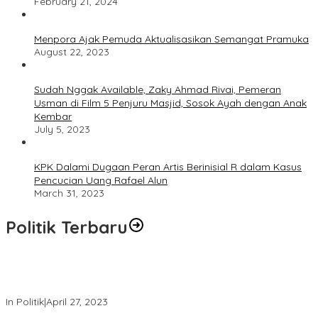
February 21, 2024
Menpora Ajak Pemuda Aktualisasikan Semangat Pramuka
August 22, 2023
Sudah Nggak Available, Zaky Ahmad Rivai, Pemeran
Usman di Film 5 Penjuru Masjid, Sosok Ayah dengan Anak
Kembar
July 5, 2023
KPK Dalami Dugaan Peran Artis Berinisial R dalam Kasus
Pencucian Uang Rafael Alun
March 31, 2023
Politik Terbaru
Usai Keluar Dari Gerindra, Sandiaga Uno Belum Memutuskan
Kapan Merapat ke PPP
In Politik
|
April 27, 2023