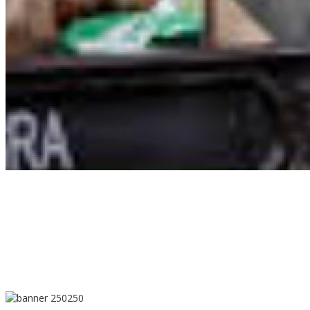
MK Putuskan Program MBG Tetap Berjalan, Pendanaan Tak
Boleh Kurangi Anggaran Pendidikan
Perayaan Sanxingdui-Jinsha Hadir Bersamaan, Menegaskan
Keagungan Peradaban Perunggu Tiongkok Kuno
Banyuwangi Undang Wisatawan Menjelajah Lebih dari Kawah
Ijen