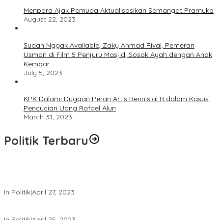
Menpora Ajak Pemuda Aktualisasikan Semangat Pramuka
August 22, 2023
Sudah Nggak Available, Zaky Ahmad Rivai, Pemeran
Usman di Film 5 Penjuru Masjid, Sosok Ayah dengan Anak
Kembar
July 5, 2023
KPK Dalami Dugaan Peran Artis Berinisial R dalam Kasus
Pencucian Uang Rafael Alun
March 31, 2023
Politik Terbaru
Usai Keluar Dari Gerindra, Sandiaga Uno Belum Memutuskan
Kapan Merapat ke PPP
In Politik
|
April 27, 2023
Sandiaga Uno Pamit Mengundurkan Diri Dari Partai Gerindra
In Politik
|
April 25, 2023