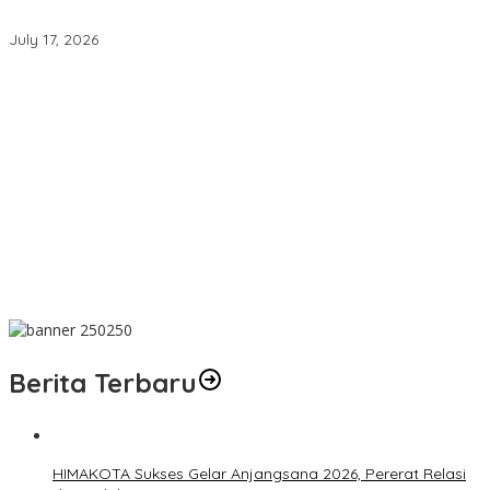
Ijen
July 17, 2026
AMPLIFEST 2026 Hubungkan Pelaku Usaha untuk Mewujudkan
Kolaborasi Nyata
MK Putuskan Program MBG Tetap Berjalan, Pendanaan Tak
Boleh Kurangi Anggaran Pendidikan
Perayaan Sanxingdui-Jinsha Hadir Bersamaan, Menegaskan
Keagungan Peradaban Perunggu Tiongkok Kuno
Banyuwangi Undang Wisatawan Menjelajah Lebih dari Kawah
Ijen
Berita Terbaru
HIMAKOTA Sukses Gelar Anjangsana 2026, Pererat Relasi