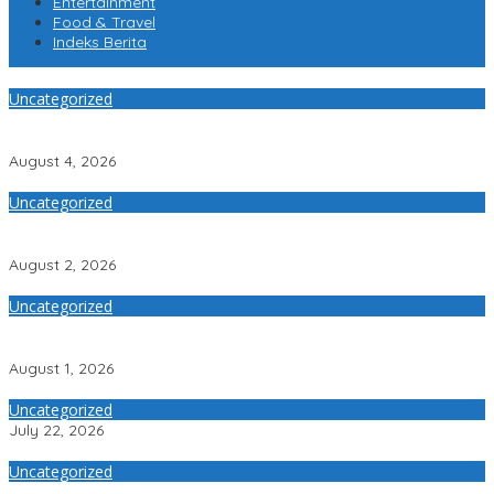
Entertainment
Food & Travel
Indeks Berita
Uncategorized
AMPLIFEST 2026 Hubungkan Pelaku Usaha untuk Mewujudkan
Kolaborasi Nyata
August 4, 2026
Uncategorized
MK Putuskan Program MBG Tetap Berjalan, Pendanaan Tak
Boleh Kurangi Anggaran Pendidikan
August 2, 2026
Uncategorized
Perayaan Sanxingdui-Jinsha Hadir Bersamaan, Menegaskan
Keagungan Peradaban Perunggu Tiongkok Kuno
August 1, 2026
Uncategorized
July 22, 2026
Uncategorized
Banyuwangi Undang Wisatawan Menjelajah Lebih dari Kawah